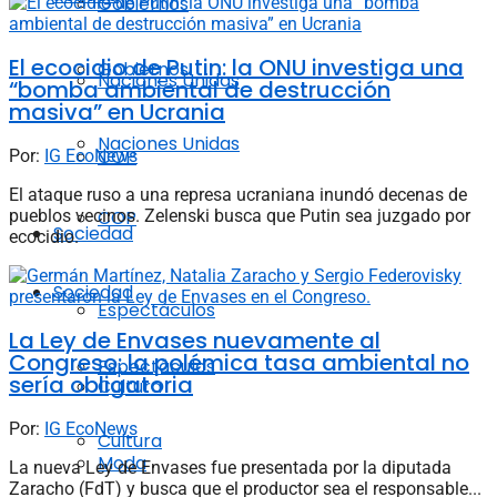
Gobiernos
El ecocidio de Putin: la ONU investiga una
Gobiernos
Naciones Unidas
“bomba ambiental de destrucción
masiva” en Ucrania
Naciones Unidas
COP
Por:
IG EcoNews
El ataque ruso a una represa ucraniana inundó decenas de
pueblos vecinos. Zelenski busca que Putin sea juzgado por
COP
Sociedad
ecocidio.
Sociedad
Espectáculos
La Ley de Envases nuevamente al
Congreso: la polémica tasa ambiental no
Espectáculos
sería obligatoria
Cultura
Por:
IG EcoNews
Cultura
Moda
La nueva Ley de Envases fue presentada por la diputada
Zaracho (FdT) y busca que el productor sea el responsable...