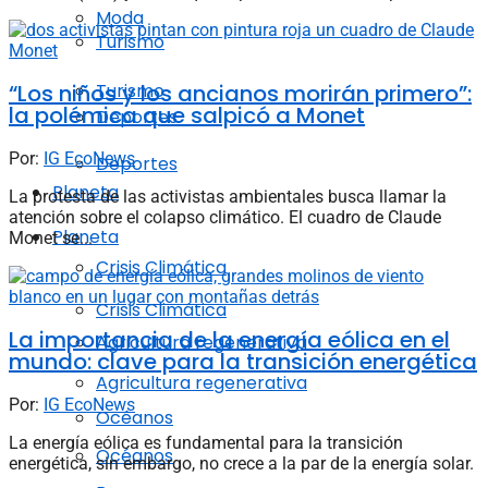
Moda
Turismo
“Los niños y los ancianos morirán primero”:
Turismo
la polémica que salpicó a Monet
Deportes
Por:
IG EcoNews
Deportes
Planeta
La protesta de las activistas ambientales busca llamar la
atención sobre el colapso climático. El cuadro de Claude
Planeta
Monet se...
Crisis Climática
Crisis Climática
La importancia de la energía eólica en el
Agricultura regenerativa
mundo: clave para la transición energética
Agricultura regenerativa
Por:
IG EcoNews
Océanos
La energía eólica es fundamental para la transición
Océanos
energética, sin embargo, no crece a la par de la energía solar.