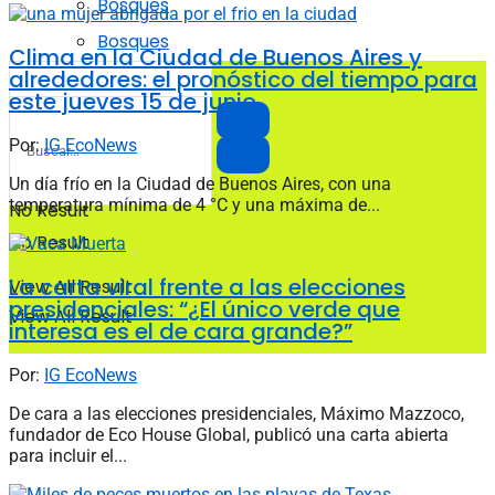
Bosques
Bosques
Clima en la Ciudad de Buenos Aires y
alrededores: el pronóstico del tiempo para
este jueves 15 de junio
Por:
IG EcoNews
Un día frío en la Ciudad de Buenos Aires, con una
temperatura mínima de 4 °C y una máxima de...
No Result
No Result
La carta viral frente a las elecciones
View All Result
presidenciales: “¿El único verde que
View All Result
interesa es el de cara grande?”
Por:
IG EcoNews
De cara a las elecciones presidenciales, Máximo Mazzoco,
fundador de Eco House Global, publicó una carta abierta
para incluir el...