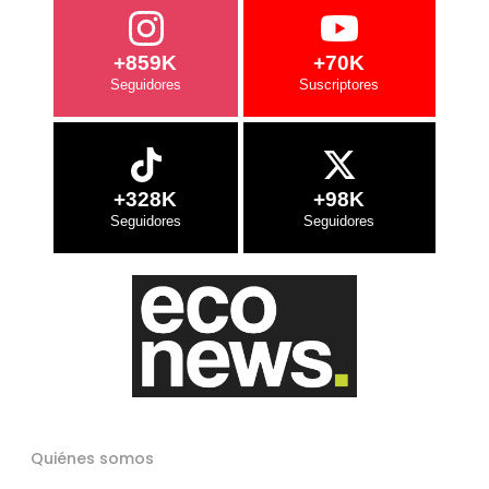
+859K
+70K
+328K
+98K
Quiénes somos