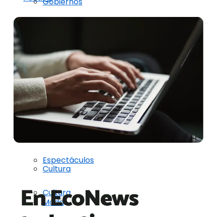
Gobiernos
Gobiernos
Naciones Unidas
Naciones Unidas
COP
COP
Sociedad
Sociedad
Espectáculos
Espectáculos
Cultura
Cultura
Moda