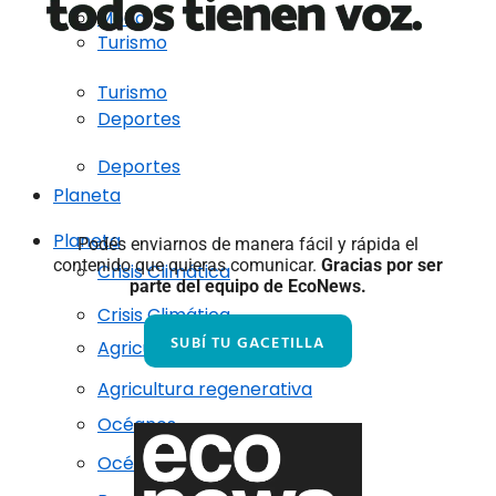
Moda
Turismo
Turismo
Deportes
Deportes
Planeta
Planeta
Podés enviarnos
de manera fácil y rápida
el
contenido que quieras comunicar.
Gracias por ser
Crisis Climática
parte del equipo de EcoNews.
Crisis Climática
SUBÍ TU GACETILLA
Agricultura regenerativa
Agricultura regenerativa
Océanos
Océanos