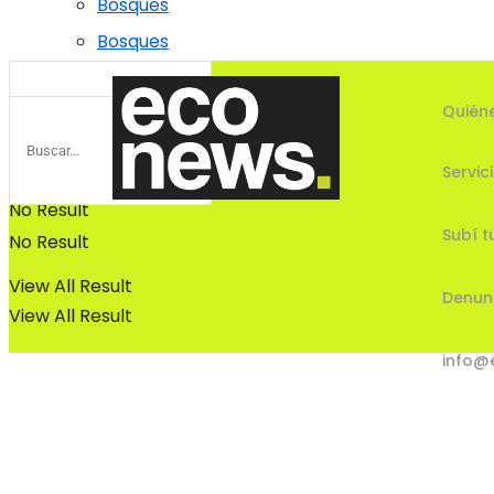
Bosques
Bosques
Quién
Servic
No Result
Subí t
No Result
View All Result
Denun
View All Result
info@