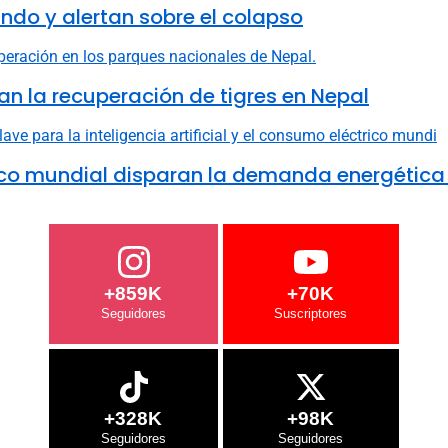
do y alertan sobre el colapso
n la recuperación de tigres en Nepal
ctrico mundial disparan la demanda energética
+859K
+70K
+328K
+98K