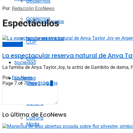
Gobiernos
Por:
Redacción EcoNews
Gobiernos
Espectáculos
Naciones Unidas
Naciones Unidas
COP
Espectáculos
La espectacular reserva natural de Anya Ta
COP
Sociedad
La familia de Anya Taylor Joy, la actriz de Gambito de dama, fu
Por:
Eco News
Sociedad
Espectáculos
Page 7 of 7
Prev
1
…
6
7
Espectáculos
Cultura
Lo último de EcoNews
Cultura
Moda