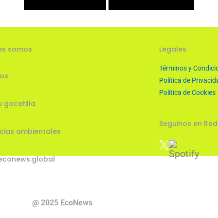
es somos
Legales
Términos y Condici
ios
Política de Privacid
Política de Cookies
u gacetilla
Seguinos en Red
cias ambientales
econews.global
@ 2025 EcoNews