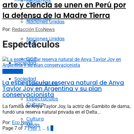
Gobiernos
arte y ciencia se unen en Perú por
la defensa de la Madre Tierra
Gobiernos
Naciones Unidas
Por:
Redacción EcoNews
Naciones Unidas
Espectáculos
COP
COP
Sociedad
Espectáculos
Sociedad
La espectacular reserva natural de Anya
Espectáculos
Taylor Joy en Argentina y su plan
conservacionista
Espectáculos
Cultura
La familia de Anya Taylor Joy, la actriz de Gambito de dama,
fundó una reserva natural privada en el Delta...
Cultura
Por:
Eco News
Moda
Page 7 of 7
Prev
1
…
6
7