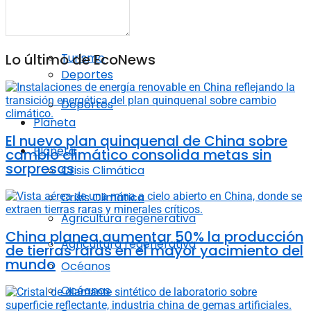
Moda
Turismo
Lo último de EcoNews
Turismo
Deportes
Deportes
Planeta
El nuevo plan quinquenal de China sobre
Planeta
cambio climático consolida metas sin
sorpresas
Crisis Climática
Crisis Climática
Agricultura regenerativa
China planea aumentar 50% la producción
Agricultura regenerativa
de tierras raras en el mayor yacimiento del
mundo
Océanos
Océanos