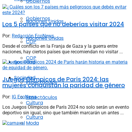
Gobiernos
Gobiernos
Naciones Unidas
Los 5 países que no deberías visitar 2024
Por:
Redacción EcoNews
Naciones Unidas
COP
Desde el conflicto en la Franja de Gaza y la guerra entre
naciones, hay ciertos países que recomiendan no visitar ...
COP
Sociedad
Sociedad
Juegos Olímpicos de París 2024: las
Espectáculos
mujeres conquistan la paridad de género
Por:
IG EcoNews
Espectáculos
Cultura
Los Juegos Olímpicos de París 2024 no solo serán un evento
deportivo sin igual, sino que también marcarán un antes ...
Cultura
Moda