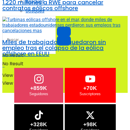
Bosques
1.220 millones a RWE para cancelar
contratos eólicos offshore
Bosques
Miles de trabajadores quedaron sin
empleo tras el colapso de la eólica
offshore en EEUU
No Result
No Result
View All Result
View All Result
+859K
+70K
+328K
+98K