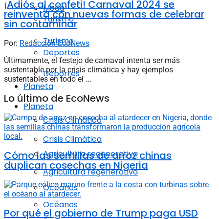
¡Adiós al confeti! Carnaval 2024 se
Moda
reinventa con nuevas formas de celebrar
Turismo
sin contaminar
Turismo
Por:
Redacción EcoNews
Deportes
Últimamente, el festejo de carnaval intenta ser más
sustentable por la crisis climática y hay ejemplos
Deportes
sustentables en todo el ...
Planeta
Lo último de EcoNews
Planeta
Crisis Climática
Crisis Climática
Agricultura regenerativa
Cómo las semillas de arroz chinas
duplican cosechas en Nigeria
Agricultura regenerativa
Océanos
Océanos
Por qué el gobierno de Trump paga USD