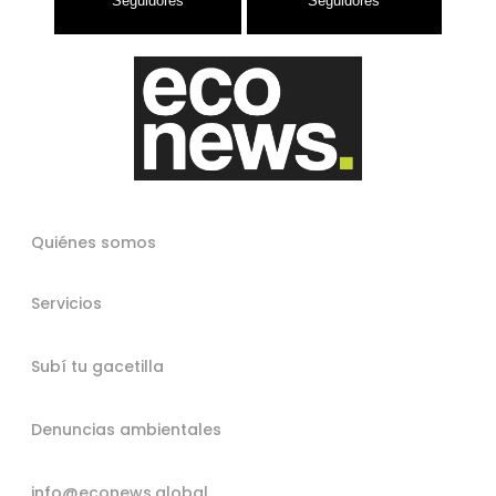
Quiénes somos
Servicios
Subí tu gacetilla
Denuncias ambientales
info@econews.global