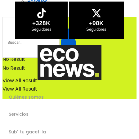
Bosques
Bosques
+328K
+98K
No Result
No Result
View All Result
View All Result
Quiénes somos
Servicios
Subí tu gacetilla