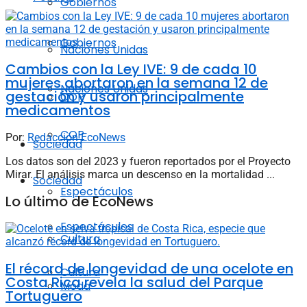
Gobiernos
Gobiernos
Naciones Unidas
Cambios con la Ley IVE: 9 de cada 10
mujeres abortaron en la semana 12 de
Naciones Unidas
gestación y usaron principalmente
COP
medicamentos
COP
Por:
Redacción EcoNews
Sociedad
Los datos son del 2023 y fueron reportados por el Proyecto
Mirar. El análisis marca un descenso en la mortalidad ...
Sociedad
Espectáculos
Lo último de EcoNews
Espectáculos
Cultura
El récord de longevidad de una ocelote en
Cultura
Costa Rica revela la salud del Parque
Moda
Tortuguero