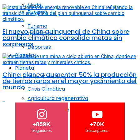
Moda
Turismo
Turismo
El nuevo plan quinquenal de China sobre
Deportes
cambio climático consolida metas sin
sorpresas
Deportes
Planeta
Planeta
China planea aumentar 50% la producción
Crisis Climática
de tierras raras en el mayor yacimiento del
mundo
Crisis Climática
Agricultura regenerativa
Agricultura regenerativa
Océanos
+859K
+70K
Océanos