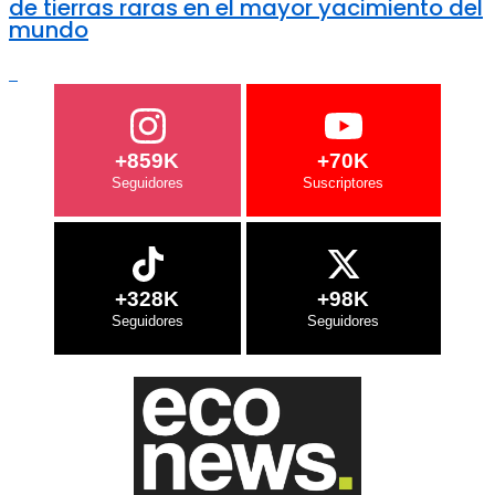
de tierras raras en el mayor yacimiento del
mundo
+859K
+70K
+328K
+98K