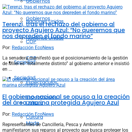
Gobiernos
Gobiernos
Naciones Unidas
Terenzi, tras el rechazo del gobierno al
proyecto Agujero Azul: “No queremos que
nos depreden el fondo marino”
Naciones Unidas
COP
Por:
Redacción EcoNews
COP
La senadora manifestó que el posicionamiento de la gestión
Sociedad
de Milei es “totalmente distinto” al gobierno anterior e insistió
en ...
Sociedad
Espectáculos
El gobierno nacional se opuso a la creación
Espectáculos
del área marina protegida Agujero Azul
Cultura
Por:
Redacción EcoNews
Cultura
Moda
Representantes de Cancillería, Pesca y Ambiente
manifestaron sus reparos al proyecto que busca proteger los