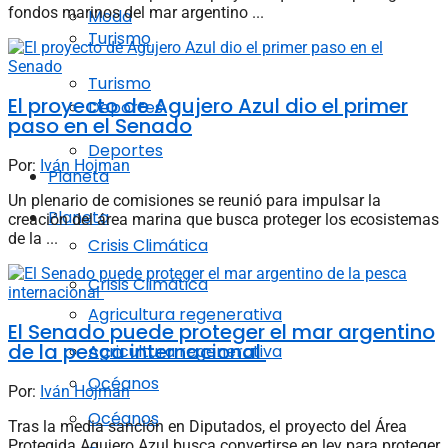
fondos marinos del mar argentino ...
Moda
Turismo
Turismo
El proyecto de Agujero Azul dio el primer
Deportes
paso en el Senado
Deportes
Por:
Iván Hojman
Planeta
Un plenario de comisiones se reunió para impulsar la
Planeta
creación del área marina que busca proteger los ecosistemas
de la ...
Crisis Climática
Crisis Climática
Agricultura regenerativa
El Senado puede proteger el mar argentino
de la pesca internacional
Agricultura regenerativa
Océanos
Por:
Iván Hojman
Océanos
Tras la media sanción en Diputados, el proyecto del Área
Protegida Agujero Azul busca convertirse en ley para proteger