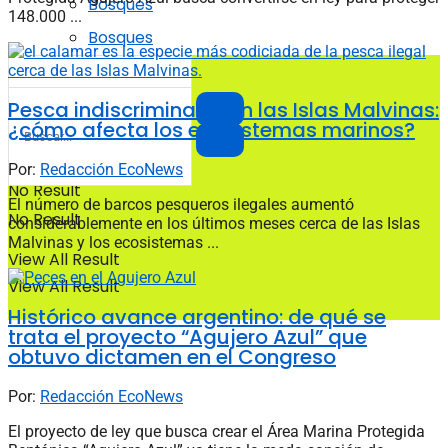
Bosques
148.000 ...
Bosques
Pesca indiscriminada en las Islas Malvinas:
¿cómo afecta los ecosistemas marinos?
Por:
Redacción EcoNews
No Result
El número de barcos pesqueros ilegales aumentó
No Result
considerablemente en los últimos meses cerca de las Islas
Malvinas y los ecosistemas ...
View All Result
View All Result
Histórico avance argentino: de qué se
trata el proyecto “Agujero Azul” que
obtuvo dictamen en el Congreso
Por:
Redacción EcoNews
El proyecto de ley que busca crear el Área Marina Protegida