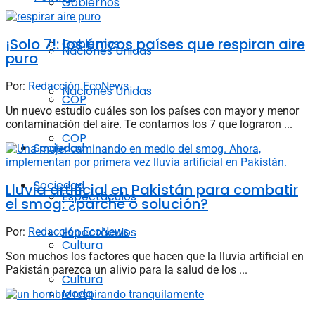
Gobiernos
¡Solo 7!: los únicos países que respiran aire
Gobiernos
Naciones Unidas
puro
Por:
Redacción EcoNews
Naciones Unidas
COP
Un nuevo estudio cuáles son los países con mayor y menor
contaminación del aire. Te contamos los 7 que lograron ...
COP
Sociedad
Sociedad
Lluvia artificial en Pakistán para combatir
Espectáculos
el smog: ¿parche o solución?
Espectáculos
Por:
Redacción EcoNews
Cultura
Son muchos los factores que hacen que la lluvia artificial en
Pakistán parezca un alivio para la salud de los ...
Cultura
Moda