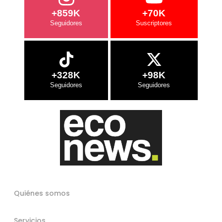
+859K
+70K
+328K
+98K
Quiénes somos
Servicios