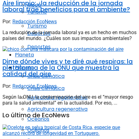
Aire limpio: ¿la reducción de la jornada
Moda
laboral trae beneficios para el ambiente?
Turismo
Por:
Redacción EcoNews
Turismo
La reducción de la jornada laboral ya es un hecho en muchos
Deportes
países del mundo. ¿Cuáles son sus impactos ambientales?
Deportes
Planeta
Dime dónde vives y te diré qué respiras: la
plataforma de la ONU que muestra la
Planeta
calidad del aire
Crisis Climática
Por:
Redacción EcoNews
Crisis Climática
Según la ONU, la contaminación del aire es el “mayor riesgo
Agricultura regenerativa
para la salud ambiental” en la actualidad. Por eso, ...
Agricultura regenerativa
Lo último de EcoNews
Océanos
Océanos