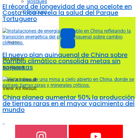
Bosques
El récord de longevidad de una ocelote en
Bosques
Costa Rica revela la salud del Parque
Tortuguero
El nuevo plan quinquenal de China sobre
No Result
cambio climático consolida metas sin
sorpresas
No Result
View All Result
View All Result
China planea aumentar 50% la producción
de tierras raras en el mayor yacimiento del
mundo