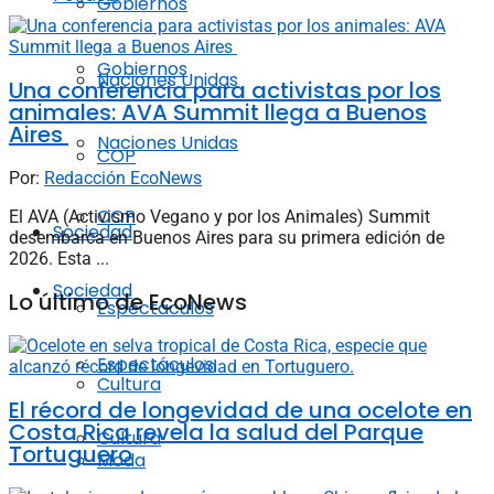
Gobiernos
Gobiernos
Naciones Unidas
Una conferencia para activistas por los
animales: AVA Summit llega a Buenos
Aires
Naciones Unidas
COP
Por:
Redacción EcoNews
COP
El AVA (Activismo Vegano y por los Animales) Summit
Sociedad
desembarca en Buenos Aires para su primera edición de
2026. Esta ...
Sociedad
Lo último de EcoNews
Espectáculos
Espectáculos
Cultura
El récord de longevidad de una ocelote en
Costa Rica revela la salud del Parque
Cultura
Tortuguero
Moda