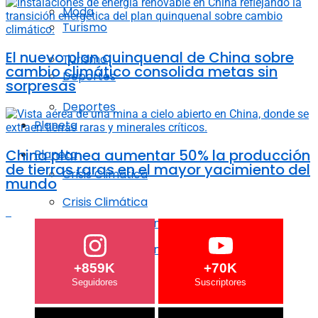
Moda
Turismo
El nuevo plan quinquenal de China sobre
Turismo
cambio climático consolida metas sin
Deportes
sorpresas
Deportes
Planeta
China planea aumentar 50% la producción
Planeta
de tierras raras en el mayor yacimiento del
Crisis Climática
mundo
Crisis Climática
Agricultura regenerativa
Agricultura regenerativa
+859K
+70K
Océanos
Océanos