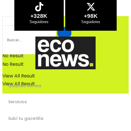
Bosques
Bosques
+328K
+98K
No Result
No Result
View All Result
View All Result
Quiénes somos
Servicios
Subí tu gacetilla