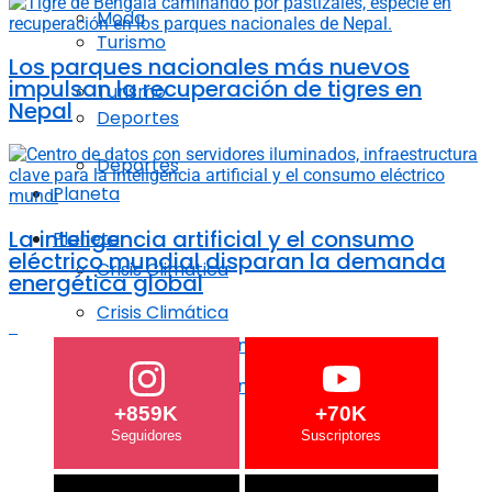
Moda
Turismo
Los parques nacionales más nuevos
impulsan la recuperación de tigres en
Turismo
Nepal
Deportes
Deportes
Planeta
La inteligencia artificial y el consumo
Planeta
eléctrico mundial disparan la demanda
Crisis Climática
energética global
Crisis Climática
Agricultura regenerativa
Agricultura regenerativa
+859K
+70K
Océanos
Océanos