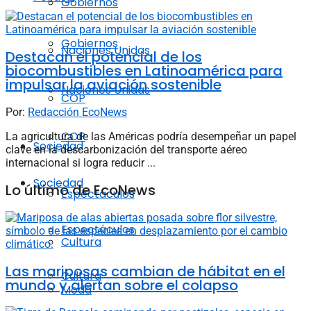
Gobiernos
Gobiernos
Naciones Unidas
Destacan el potencial de los
biocombustibles en Latinoamérica para
impulsar la aviación sostenible
Naciones Unidas
COP
Por:
Redacción EcoNews
COP
La agricultura de las Américas podría desempeñar un papel
Sociedad
clave en la descarbonización del transporte aéreo
internacional si logra reducir ...
Sociedad
Lo último de EcoNews
Espectáculos
Espectáculos
Cultura
Las mariposas cambian de hábitat en el
Cultura
mundo y alertan sobre el colapso
Moda