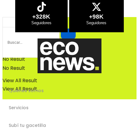
Bosques
Bosques
+328K
+98K
No Result
No Result
View All Result
View All Result
Quiénes somos
Servicios
Subí tu gacetilla