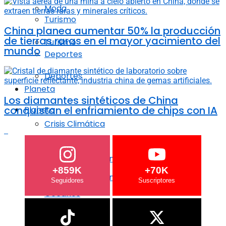
Moda
Turismo
China planea aumentar 50% la producción
de tierras raras en el mayor yacimiento del
Turismo
mundo
Deportes
Deportes
Planeta
Los diamantes sintéticos de China
conquistan el enfriamiento de chips con IA
Planeta
Crisis Climática
Crisis Climática
Agricultura regenerativa
+859K
+70K
Agricultura regenerativa
Océanos
Océanos