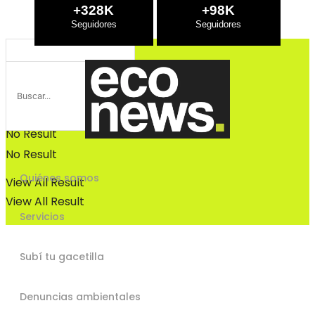
Bosques
+328K
+98K
Bosques
No Result
No Result
Quiénes somos
View All Result
View All Result
Servicios
Subí tu gacetilla
Denuncias ambientales