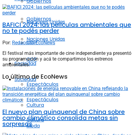
Gobiernos
Gobiernos
Naciones Unidas
BAFICI 2024: las películas ambientales que
no te podés perder
Naciones Unidas
COP
Por:
Redacción EcoNews
El festival más importante de cine independiente ya presentó
COP
su programación y acá te compartimos los estrenos
Sociedad
ambientales.
Lo último de EcoNews
Sociedad
Espectáculos
Espectáculos
Cultura
El nuevo plan quinquenal de China sobre
cambio climático consolida metas sin
Cultura
sorpresas
Moda