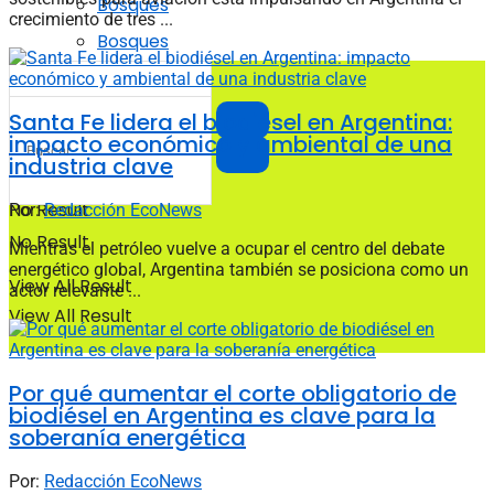
Bosques
crecimiento de tres ...
Bosques
Santa Fe lidera el biodiésel en Argentina:
impacto económico y ambiental de una
industria clave
No Result
Por:
Redacción EcoNews
No Result
Mientras el petróleo vuelve a ocupar el centro del debate
energético global, Argentina también se posiciona como un
View All Result
actor relevante ...
View All Result
Por qué aumentar el corte obligatorio de
biodiésel en Argentina es clave para la
soberanía energética
Por:
Redacción EcoNews