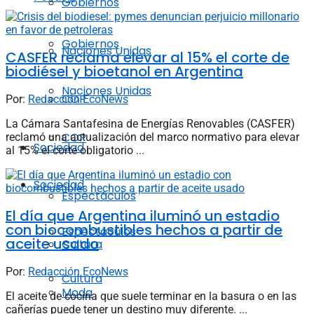
Gobiernos
Gobiernos
Naciones Unidas
CASFER reclama elevar al 15% el corte de
biodiésel y bioetanol en Argentina
Naciones Unidas
COP
Por:
Redacción EcoNews
La Cámara Santafesina de Energías Renovables (CASFER)
COP
reclamó una actualización del marco normativo para elevar
Sociedad
al 15% el corte obligatorio ...
Sociedad
Espectáculos
El día que Argentina iluminó un estadio
con biocombustibles hechos a partir de
Espectáculos
aceite usado
Cultura
Por:
Redacción EcoNews
Cultura
Moda
El aceite de cocina que suele terminar en la basura o en las
cañerías puede tener un destino muy diferente. ...