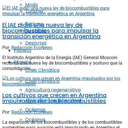
Moda
Turismo
Turismo
El IAE pidió una nueva ley de
biocombustibles para impulsar la
Deportes
transición energética en Argentina
Deportes
Por:
Redacción EcoNews
Planeta
El Instituto Argentino de la Energía (IAE) General Mosconi
Planeta
reclamó una nueva ley de biocombustibles y sostuvo que la
consolidación ...
Crisis Climática
Crisis Climática
Agricultura regenerativa
Los cultivos que crecen en Argentina
impulsados por los biocombustibles
Agricultura regenerativa
Océanos
Por:
Redacción EcoNews
Océanos
La expansión de los biocombustibles y de los combustibles
sostenibles para aviación está impulsando en Argentina el