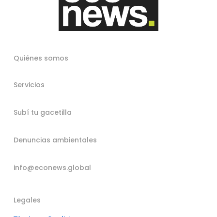
Quiénes somos
Servicios
Subí tu gacetilla
Denuncias ambientales
info@econews.global
Legales