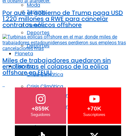
Moda
Turismo
Por qué el gobierno de Trump paga USD
1.220 millones a RWE para cancelar
contratos eólicos offshore
Turismo
Deportes
Deportes
Planeta
Miles de trabajadores quedaron sin
empleo tras el colapso de la eólica
Planeta
offshore en EEUU
Crisis Climática
Crisis Climática
Agricultura regenerativa
Agricultura regenerativa
+859K
+70K
Océanos
Océanos