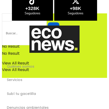
Bosques
+328K
+98K
Bosques
No Result
No Result
View All Result
Quiénes somos
View All Result
Servicios
Subí tu gacetilla
Denuncias ambientales