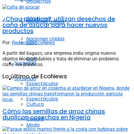
Gobiernos
¿Chau plástico?: utilizan desechos de
Gobiernos
Naciones Unidas
caña de azúcar para hacer nuevos
productos
Naciones Unidas
COP
Por:
Redacción EcoNews
A partir del bagazo, una empresa india origina nuevos
COP
objetos biodegradables y trata de eliminar un problema
Sociedad
clave: los plásticos.
Lo último de EcoNews
Sociedad
Espectáculos
Espectáculos
Cultura
Cómo las semillas de arroz chinas
duplican cosechas en Nigeria
Cultura
Moda