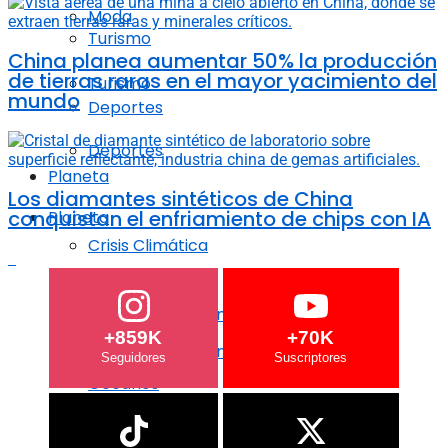
Moda
Turismo
China planea aumentar 50% la producción
de tierras raras en el mayor yacimiento del
Turismo
mundo
Deportes
Deportes
Planeta
Los diamantes sintéticos de China
conquistan el enfriamiento de chips con IA
Planeta
Crisis Climática
Crisis Climática
Agricultura regenerativa
+859K
+70K
Agricultura regenerativa
Océanos
Océanos