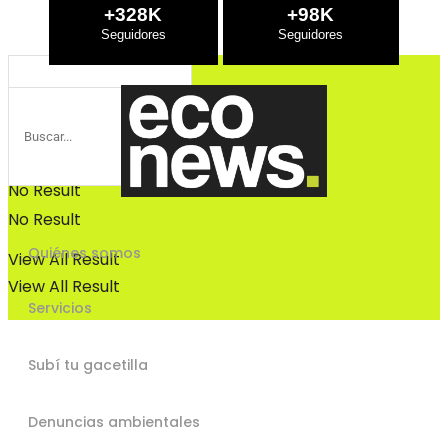
Bosques
+328K
+98K
Bosques
No Result
No Result
Quiénes somos
View All Result
View All Result
Servicios
Subí tu gacetilla
Denuncias ambientales