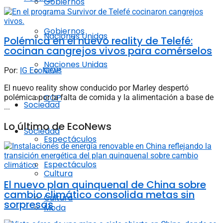
Gobiernos
Gobiernos
Naciones Unidas
Polémica en el nuevo reality de Telefé:
cocinan cangrejos vivos para comérselos
Naciones Unidas
COP
Por:
IG EcoNews
El nuevo reality show conducido por Marley despertó
COP
polémica por la falta de comida y la alimentación a base de
Sociedad
...
Lo último de EcoNews
Sociedad
Espectáculos
Espectáculos
Cultura
El nuevo plan quinquenal de China sobre
cambio climático consolida metas sin
Cultura
sorpresas
Moda