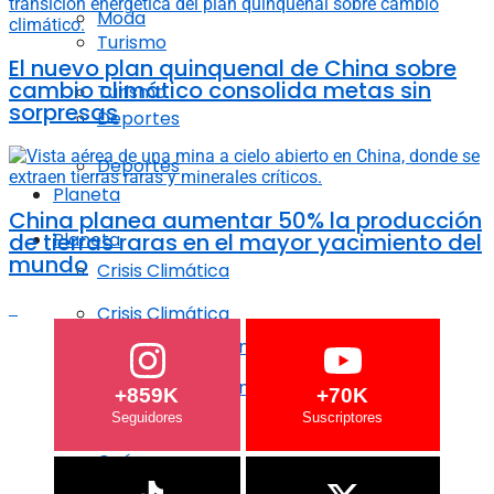
Moda
Turismo
El nuevo plan quinquenal de China sobre
cambio climático consolida metas sin
Turismo
sorpresas
Deportes
Deportes
Planeta
China planea aumentar 50% la producción
de tierras raras en el mayor yacimiento del
Planeta
mundo
Crisis Climática
Crisis Climática
Agricultura regenerativa
Agricultura regenerativa
+859K
+70K
Océanos
Océanos