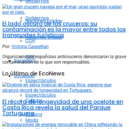
Gobiernos
Gobiernos
Naciones Unidas
El lado oscuro de los cruceros: su
contaminación es la mayor entre todos los
transportes turísticos
Naciones Unidas
COP
Por:
Victoria Cassettari
COP
Organizaciones españolas anticruceros denunciaron la grave
Sociedad
contaminación de la que son responsables.
Lo último de EcoNews
Sociedad
Espectáculos
Espectáculos
Cultura
El récord de longevidad de una ocelote en
Costa Rica revela la salud del Parque
Tortuguero
Cultura
Moda