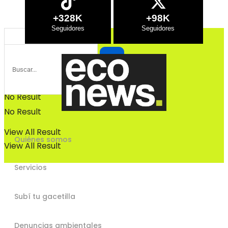
Bosques
+328K
+98K
Bosques
No Result
No Result
View All Result
Quiénes somos
View All Result
Servicios
Subí tu gacetilla
Denuncias ambientales