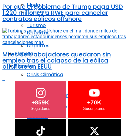
Moda
Por qué el gobierno de Trump paga USD
Turismo
1.220 millones a RWE para cancelar
contratos eólicos offshore
Turismo
Deportes
Deportes
Miles de trabajadores quedaron sin
Planeta
empleo tras el colapso de la eólica
offshore en EEUU
Planeta
Crisis Climática
Crisis Climática
Agricultura regenerativa
+859K
+70K
Agricultura regenerativa
Océanos
Océanos