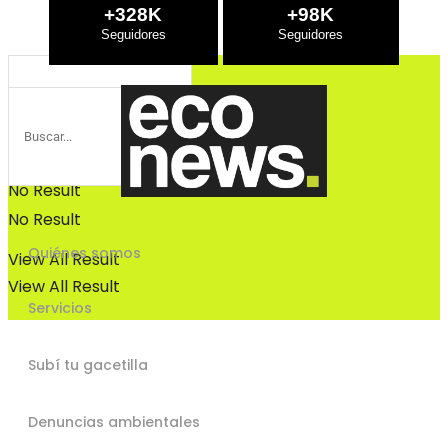
Bosques
+328K
+98K
Bosques
No Result
No Result
Quiénes somos
View All Result
View All Result
Servicios
Subí tu gacetilla
Denuncias ambientales