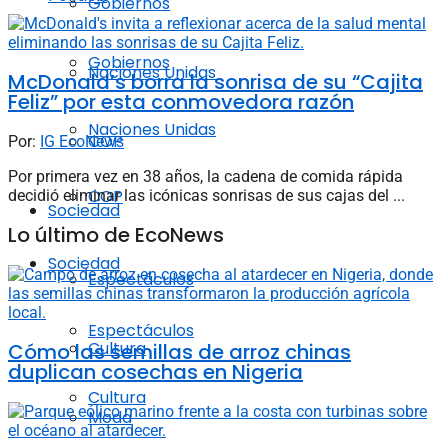
Gobiernos
Gobiernos
Naciones Unidas
McDonald’s borra la sonrisa de su “Cajita
Feliz” por esta conmovedora razón
Naciones Unidas
COP
Por:
IG EcoNews
Por primera vez en 38 años, la cadena de comida rápida
COP
decidió eliminar las icónicas sonrisas de sus cajas del ...
Sociedad
Lo último de EcoNews
Sociedad
Espectáculos
Espectáculos
Cultura
Cómo las semillas de arroz chinas
duplican cosechas en Nigeria
Cultura
Moda