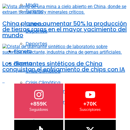
Moda
Turismo
China planea aumentar 50% la producción
Turismo
de tierras raras en el mayor yacimiento del
Deportes
mundo
Deportes
Planeta
Los diamantes sintéticos de China
Planeta
conquistan el enfriamiento de chips con IA
Crisis Climática
Crisis Climática
Agricultura regenerativa
Agricultura regenerativa
+859K
+70K
Océanos
Océanos