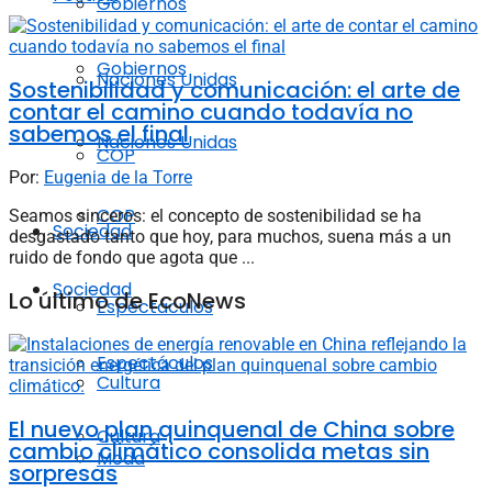
Gobiernos
Gobiernos
Naciones Unidas
Sostenibilidad y comunicación: el arte de
contar el camino cuando todavía no
sabemos el final
Naciones Unidas
COP
Por:
Eugenia de la Torre
COP
Seamos sinceros: el concepto de sostenibilidad se ha
Sociedad
desgastado tanto que hoy, para muchos, suena más a un
ruido de fondo que agota que ...
Sociedad
Lo último de EcoNews
Espectáculos
Espectáculos
Cultura
El nuevo plan quinquenal de China sobre
Cultura
cambio climático consolida metas sin
Moda
sorpresas