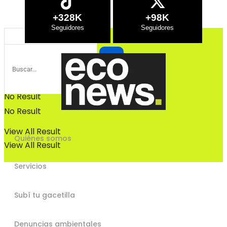
Bosques
+328K
+98K
Bosques
No Result
No Result
View All Result
Quiénes somos
View All Result
Servicios
Subí tu gacetilla
Denuncias ambientales