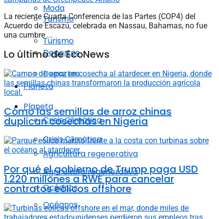
Moda
La reciente Cuarta Conferencia de las Partes (COP4) del
Turismo
Acuerdo de Escazú, celebrada en Nassau, Bahamas, no fue
una cumbre ...
Turismo
Deportes
Lo último de EcoNews
Deportes
Planeta
Planeta
Cómo las semillas de arroz chinas
duplican cosechas en Nigeria
Crisis Climática
Crisis Climática
Agricultura regenerativa
Por qué el gobierno de Trump paga USD
Agricultura regenerativa
1.220 millones a RWE para cancelar
contratos eólicos offshore
Océanos
Océanos