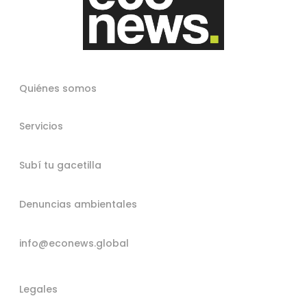
Quiénes somos
Servicios
Subí tu gacetilla
Denuncias ambientales
info@econews.global
Legales