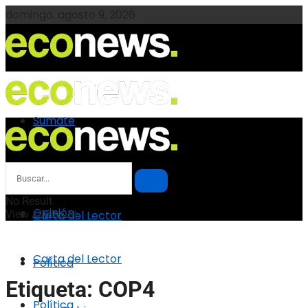
domingo, agosto 9, 2026
Sumate
Sumate
Opinión
No Result
Opinión
View All Result
Carta del Lector
Carta del Lector
Política
Etiqueta:
COP4
Política