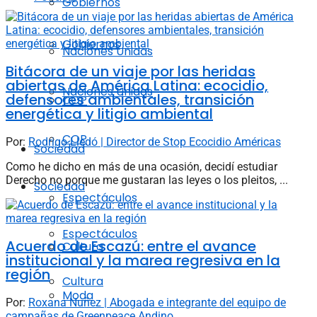
Gobiernos
Gobiernos
Naciones Unidas
Bitácora de un viaje por las heridas
abiertas de América Latina: ecocidio,
Naciones Unidas
defensores ambientales, transición
COP
energética y litigio ambiental
COP
Por:
Rodrigo Lledó | Director de Stop Ecocidio Américas
Sociedad
Como he dicho en más de una ocasión, decidí estudiar
Derecho no porque me gustaran las leyes o los pleitos, ...
Sociedad
Espectáculos
Espectáculos
Acuerdo de Escazú: entre el avance
Cultura
institucional y la marea regresiva en la
región
Cultura
Moda
Por:
Roxana Nuñez | Abogada e integrante del equipo de
campañas de Greenpeace Andino