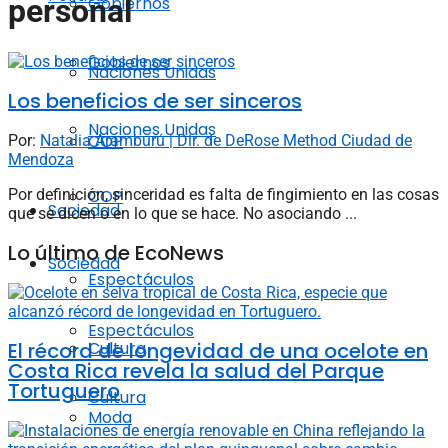
Gobiernos
personal
Gobiernos
Naciones Unidas
Los beneficios de ser sinceros
Naciones Unidas
COP
Por:
Natalia Aramburú | Dir. de DeRose Method Ciudad de
Mendoza
Por definición, sinceridad es falta de fingimiento en las cosas
COP
Sociedad
que se dicen o en lo que se hace. No asociando ...
Lo último de EcoNews
Sociedad
Espectáculos
Espectáculos
El récord de longevidad de una ocelote en
Cultura
Costa Rica revela la salud del Parque
Tortuguero
Cultura
Moda