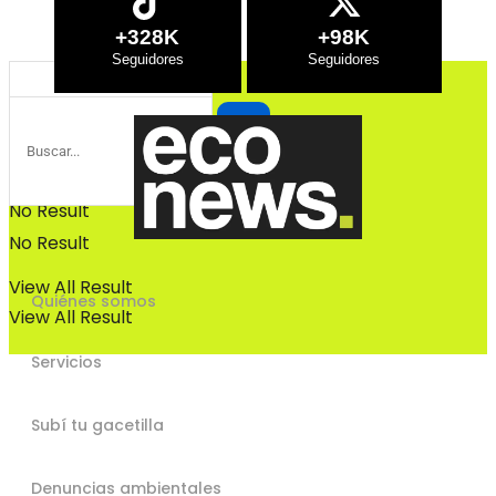
Bosques
+328K
+98K
Bosques
No Result
No Result
View All Result
Quiénes somos
View All Result
Servicios
Subí tu gacetilla
Denuncias ambientales