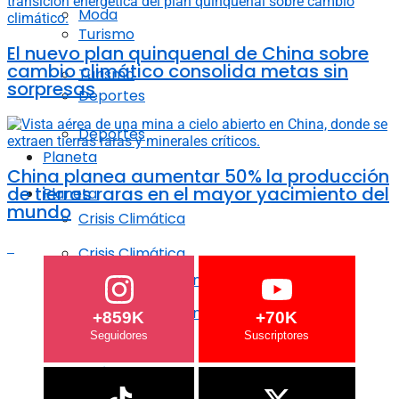
Moda
Turismo
El nuevo plan quinquenal de China sobre
cambio climático consolida metas sin
Turismo
sorpresas
Deportes
Deportes
Planeta
China planea aumentar 50% la producción
de tierras raras en el mayor yacimiento del
Planeta
mundo
Crisis Climática
Crisis Climática
Agricultura regenerativa
Agricultura regenerativa
+859K
+70K
Océanos
Océanos