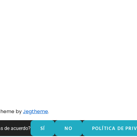
 theme by
Jegtheme
.
SÍ
NO
POLÍTICA DE PRI
ás de acuerdo?