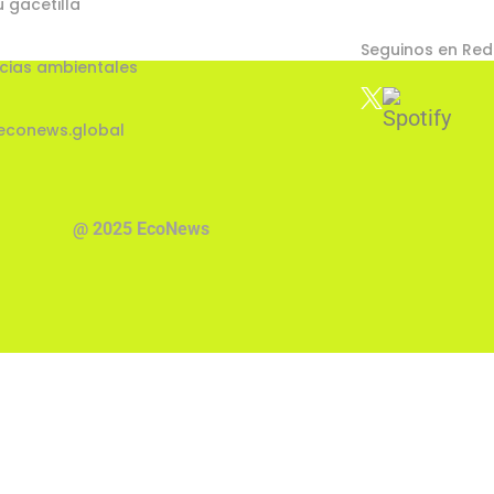
u gacetilla
Seguinos en Red
cias ambientales
econews.global
@ 2025 EcoNews