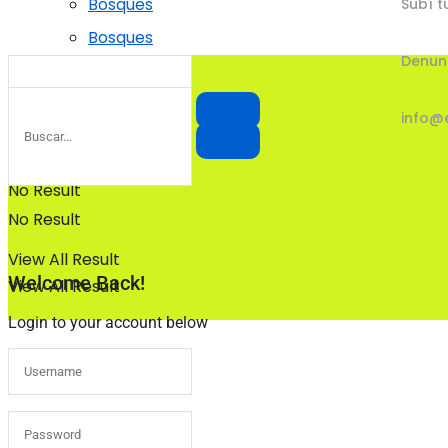
Bosques
Subí t
Bosques
Denun
info@
No Result
No Result
View All Result
Welcome Back!
View All Result
Login to your account below