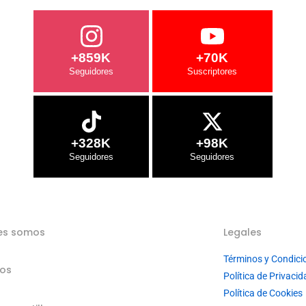
+859K
+70K
+328K
+98K
es somos
Legales
Términos y Condici
ios
Política de Privacid
Política de Cookies