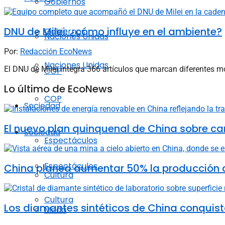
Gobiernos
DNU de Milei: ¿cómo influye en el ambiente?
Gobiernos
Naciones Unidas
Por:
Redacción EcoNews
Naciones Unidas
El DNU de Milei integra 366 artículos que marcan diferentes 
COP
Lo último de EcoNews
COP
Sociedad
El nuevo plan quinquenal de China sobre ca
Sociedad
Espectáculos
Espectáculos
China planea aumentar 50% la producción d
Cultura
Cultura
Los diamantes sintéticos de China conquista
Moda