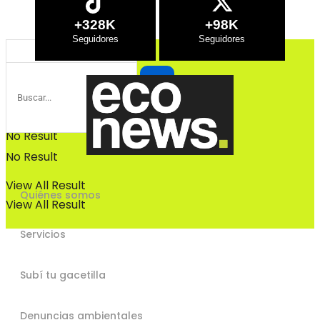
Bosques
+328K
+98K
Bosques
No Result
No Result
View All Result
Quiénes somos
View All Result
Servicios
Subí tu gacetilla
Denuncias ambientales