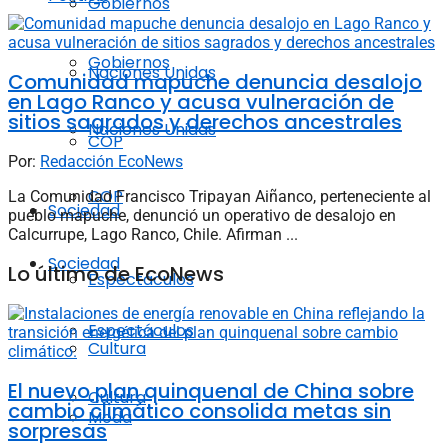
Gobiernos
Gobiernos
Naciones Unidas
Comunidad mapuche denuncia desalojo
en Lago Ranco y acusa vulneración de
sitios sagrados y derechos ancestrales
Naciones Unidas
COP
Por:
Redacción EcoNews
COP
La Comunidad Francisco Tripayan Aiñanco, perteneciente al
Sociedad
pueblo mapuche, denunció un operativo de desalojo en
Calcurrupe, Lago Ranco, Chile. Afirman ...
Sociedad
Lo último de EcoNews
Espectáculos
Espectáculos
Cultura
El nuevo plan quinquenal de China sobre
Cultura
cambio climático consolida metas sin
Moda
sorpresas