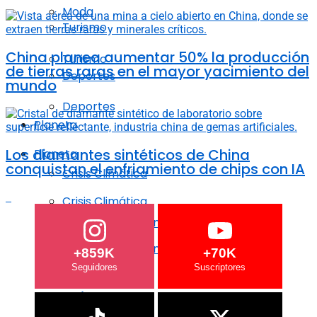
Moda
Turismo
China planea aumentar 50% la producción
Turismo
de tierras raras en el mayor yacimiento del
Deportes
mundo
Deportes
Planeta
Los diamantes sintéticos de China
Planeta
conquistan el enfriamiento de chips con IA
Crisis Climática
Crisis Climática
Agricultura regenerativa
Agricultura regenerativa
+859K
+70K
Océanos
Océanos