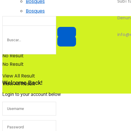
Bosques
Subí t
Bosques
Denun
info@
No Result
No Result
View All Result
Welcome Back!
View All Result
Login to your account below