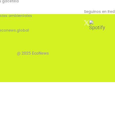
u gacetilla
Seguinos en Red
cias ambientales
econews.global
@ 2025 EcoNews