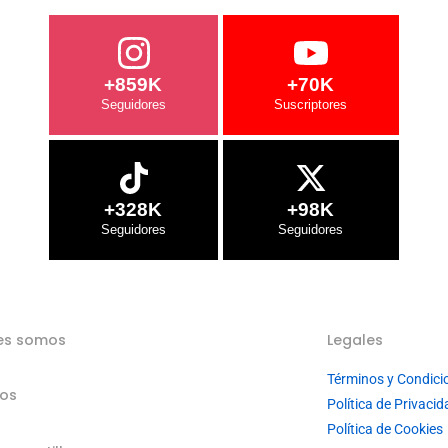
+859K
+70K
+328K
+98K
es somos
Legales
Términos y Condici
ios
Política de Privacid
Política de Cookies