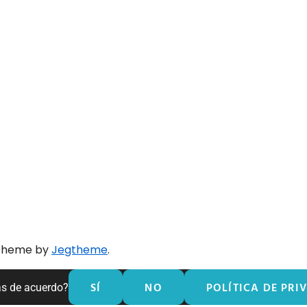
 theme by
Jegtheme
.
SÍ
NO
POLÍTICA DE PRI
ás de acuerdo?