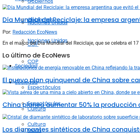
Gobiernos
Día Mundial del Reciclaje: la empresa arge
Gobiernos
Naciones Unidas
Por:
Redacción EcoNews
Naciones Unidas
En el marco del Día Mundial del Reciclaje, que se celebra el 1
COP
Lo último de EcoNews
COP
Sociedad
El nuevo plan quinquenal de China sobre ca
Sociedad
Espectáculos
Espectáculos
China planea aumentar 50% la producción d
Cultura
Cultura
Los diamantes sintéticos de China conquista
Moda