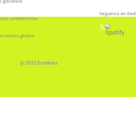
u gacetilla
Seguinos en Red
cias ambientales
econews.global
@ 2025 EcoNews