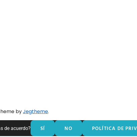
 theme by
Jegtheme
.
SÍ
NO
POLÍTICA DE PRI
ás de acuerdo?