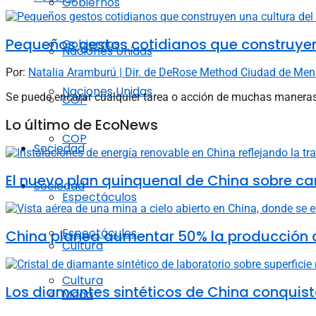
Gobiernos
Pequeños gestos cotidianos que construyen
Gobiernos
Naciones Unidas
Por:
Natalia Aramburú | Dir. de DeRose Method Ciudad de Me
Naciones Unidas
Se puede encarar cualquier tarea o acción de muchas maneras. 
COP
Lo último de EcoNews
COP
Sociedad
El nuevo plan quinquenal de China sobre ca
Sociedad
Espectáculos
Espectáculos
China planea aumentar 50% la producción d
Cultura
Cultura
Los diamantes sintéticos de China conquista
Moda