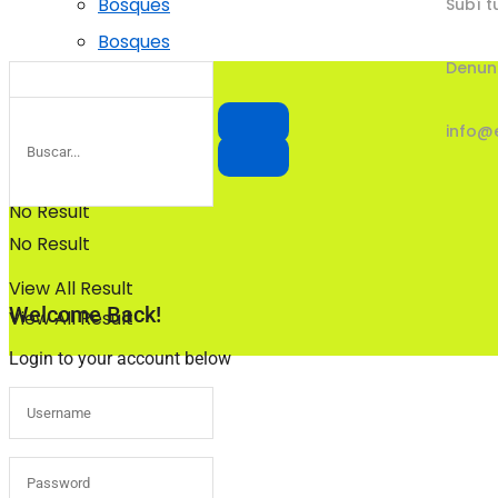
Bosques
Subí t
Bosques
Denun
info@
No Result
No Result
View All Result
Welcome Back!
View All Result
Login to your account below