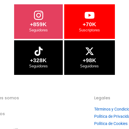
+859K
+70K
+328K
+98K
es somos
Legales
Términos y Condici
ios
Política de Privacid
Política de Cookies