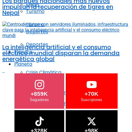
Los parques nacionales más nuevos
Moda
impulsan la recuperación de tigres en
Turismo
Nepal
Turismo
Deportes
Deportes
La inteligencia artificial y el consumo
Planeta
eléctrico mundial disparan la demanda
energética global
Planeta
Crisis Climática
Crisis Climática
Agricultura regenerativa
+859K
+70K
Agricultura regenerativa
Océanos
Océanos
+328K
+98K