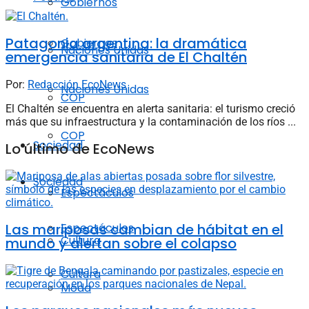
Gobiernos
Patagonia argentina: la dramática
Gobiernos
Naciones Unidas
emergencia sanitaria de El Chaltén
Por:
Redacción EcoNews
Naciones Unidas
COP
El Chaltén se encuentra en alerta sanitaria: el turismo creció
más que su infraestructura y la contaminación de los ríos ...
COP
Sociedad
Lo último de EcoNews
Sociedad
Espectáculos
Las mariposas cambian de hábitat en el
Espectáculos
Cultura
mundo y alertan sobre el colapso
Cultura
Moda