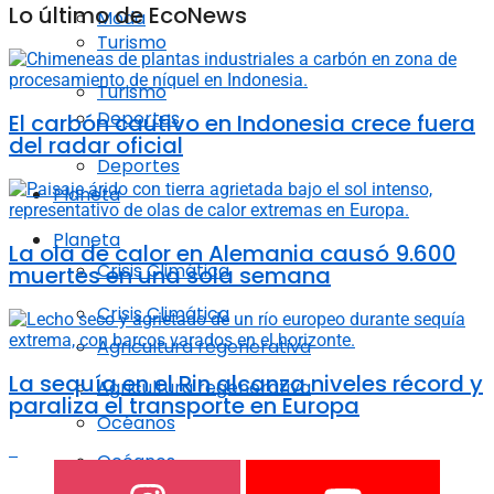
Lo último de EcoNews
Moda
Turismo
Turismo
Deportes
El carbón cautivo en Indonesia crece fuera
del radar oficial
Deportes
Planeta
Planeta
La ola de calor en Alemania causó 9.600
Crisis Climática
muertes en una sola semana
Crisis Climática
Agricultura regenerativa
La sequía en el Rin alcanza niveles récord y
Agricultura regenerativa
paraliza el transporte en Europa
Océanos
Océanos