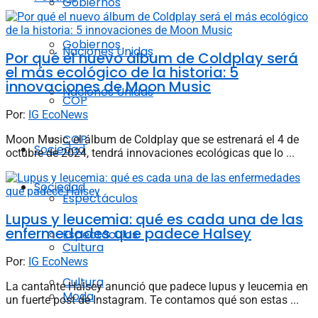
Gobiernos
Gobiernos
Naciones Unidas
Por qué el nuevo álbum de Coldplay será
el más ecológico de la historia: 5
innovaciones de Moon Music
Naciones Unidas
COP
Por:
IG EcoNews
COP
Moon Music, el álbum de Coldplay que se estrenará el 4 de
Sociedad
octubre de 2024, tendrá innovaciones ecológicas que lo ...
Sociedad
Espectáculos
Lupus y leucemia: qué es cada una de las
enfermedades que padece Halsey
Espectáculos
Cultura
Por:
IG EcoNews
Cultura
La cantante Halsey anunció que padece lupus y leucemia en
Moda
un fuerte post de Instagram. Te contamos qué son estas ...