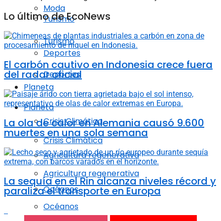
Moda
Lo último de EcoNews
Turismo
Turismo
Deportes
El carbón cautivo en Indonesia crece fuera
del radar oficial
Deportes
Planeta
Planeta
Crisis Climática
La ola de calor en Alemania causó 9.600
muertes en una sola semana
Crisis Climática
Agricultura regenerativa
Agricultura regenerativa
La sequía en el Rin alcanza niveles récord y
Océanos
paraliza el transporte en Europa
Océanos