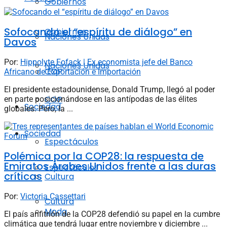
Gobiernos
Sofocando el “espíritu de diálogo” en
Gobiernos
Naciones Unidas
Davos
Por:
Hippolyte Fofack | Ex economista jefe del Banco
Naciones Unidas
COP
Africano de Exportación e Importación
El presidente estadounidense, Donald Trump, llegó al poder
COP
en parte posicionándose en las antípodas de las élites
Sociedad
globales. Pero, la ...
Sociedad
Espectáculos
Polémica por la COP28: la respuesta de
Emiratos Árabes Unidos frente a las duras
Espectáculos
críticas
Cultura
Por:
Victoria Cassettari
Cultura
Moda
El país anfitrión de la COP28 defendió su papel en la cumbre
climática que tendrá lugar entre noviembre y diciembre ...