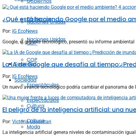
Gobiernos
¿Qué está haciendo Google por el medio am
Gobiernos
Naciones Unidas
Por:
IG EcoNews
Naciones Unidas
Google, el gigante tecnológico, presentó su informe ambiental 2
COP
COP
La IA de Google que desafía al tiempo:¿Pr
Sociedad
Por:
IG EcoNews
Sociedad
Espectáculos
Un nuevo avance tecnológico podría cambiar el panorama de la g
Espectáculos
Cultura
El peligro de la inteligencia artificial: una
Cultura
Por:
Victoria Cassettari
Moda
La inteligencia artificial genera niveles de contaminación igua