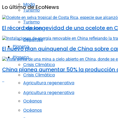
Moda
Lo último de EcoNews
Turismo
Turismo
El récord de longevidad de una ocelote en C
Deportes
Deportes
Planeta
El nuevo plan quinquenal de China sobre ca
Planeta
Crisis Climática
China planea aumentar 50% la producción d
Crisis Climática
Agricultura regenerativa
Agricultura regenerativa
Océanos
Océanos