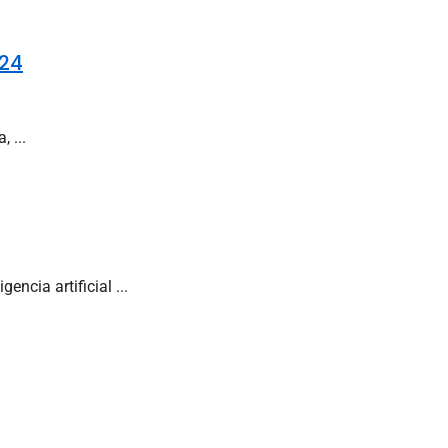
024
 ...
ncia artificial ...