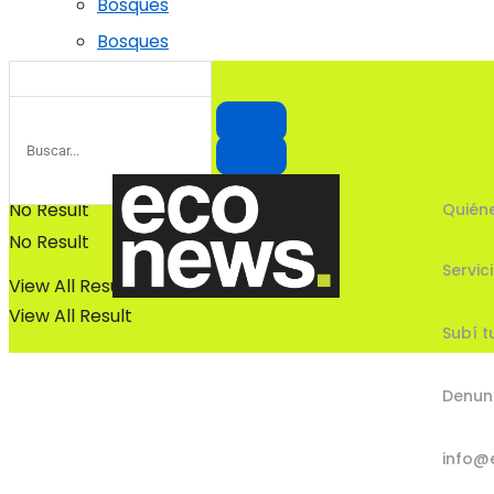
Bosques
Bosques
No Result
Quién
No Result
Servic
View All Result
View All Result
Subí t
Denun
info@