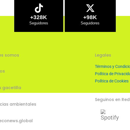
+328K
+98K
es somos
Legales
Términos y Condici
ios
Política de Privacid
Política de Cookies
u gacetilla
Seguinos en Red
cias ambientales
econews.global