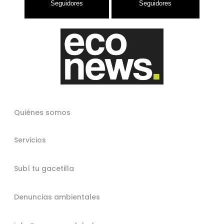
Quiénes somos
Servicios
Subí tu gacetilla
Denuncias ambientales