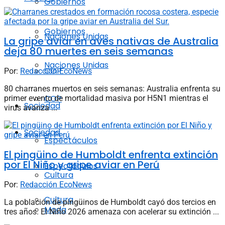
Gobiernos
Gobiernos
Naciones Unidas
La gripe aviar en aves nativas de Australia
deja 80 muertes en seis semanas
Naciones Unidas
COP
Por:
Redacción EcoNews
80 charranes muertos en seis semanas: Australia enfrenta su
COP
primer evento de mortalidad masiva por H5N1 mientras el
Sociedad
virus avanza ...
Sociedad
Espectáculos
El pingüino de Humboldt enfrenta extinción
por El Niño y gripe aviar en Perú
Espectáculos
Cultura
Por:
Redacción EcoNews
Cultura
La población de pingüinos de Humboldt cayó dos tercios en
Moda
tres años. El Niño 2026 amenaza con acelerar su extinción ...