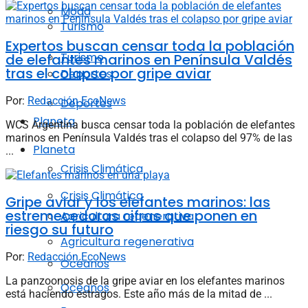
Moda
Turismo
Expertos buscan censar toda la población
Turismo
de elefantes marinos en Península Valdés
tras el colapso por gripe aviar
Deportes
Por:
Redacción EcoNews
Deportes
Planeta
WCS Argentina busca censar toda la población de elefantes
marinos en Península Valdés tras el colapso del 97% de las
Planeta
...
Crisis Climática
Crisis Climática
Gripe aviar y los elefantes marinos: las
estremecedoras cifras que ponen en
Agricultura regenerativa
riesgo su futuro
Agricultura regenerativa
Por:
Redacción EcoNews
Océanos
La panzoonosis de la gripe aviar en los elefantes marinos
Océanos
está haciendo estragos. Este año más de la mitad de ...