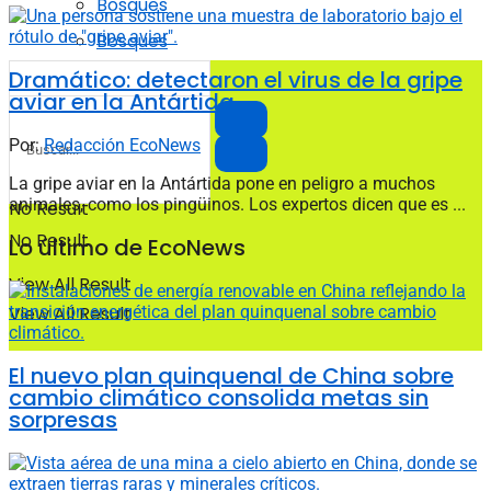
Bosques
Bosques
Dramático: detectaron el virus de la gripe
aviar en la Antártida
Por:
Redacción EcoNews
La gripe aviar en la Antártida pone en peligro a muchos
animales, como los pingüinos. Los expertos dicen que es ...
No Result
No Result
Lo último de EcoNews
View All Result
View All Result
El nuevo plan quinquenal de China sobre
cambio climático consolida metas sin
sorpresas