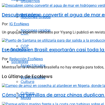
Gobiernos
Descubren cómo convertir el agua de mar en
Gobiernos
Naciones Unidas
Por:
IG EcoNews
Naciones Unidas
Un grupo de expertos liderados por Yiyang Li publicó en revist
COP
COP
Escándalo en Brasil: exportarán casi toda 
Sociedad
Por:
Redacción EcoNews
Sociedad
Espectáculos
Mientras en la Amazonia brasileña no hay energía para todos,
Lo último de EcoNews
Espectáculos
Cultura
Cultura
Cómo las semillas de arroz chinas duplican
Moda