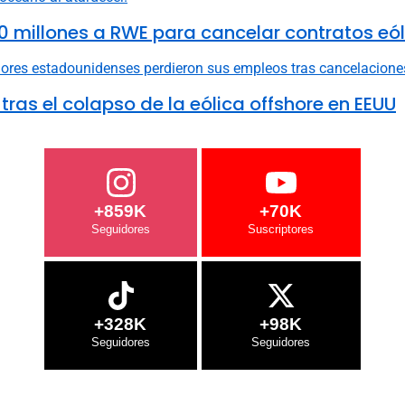
0 millones a RWE para cancelar contratos eól
ras el colapso de la eólica offshore en EEUU
+859K
+70K
+328K
+98K