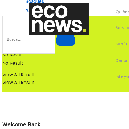
Bosques
Bosques
Quién
Servic
Subí t
No Result
Denun
No Result
View All Result
info@
View All Result
Welcome Back!