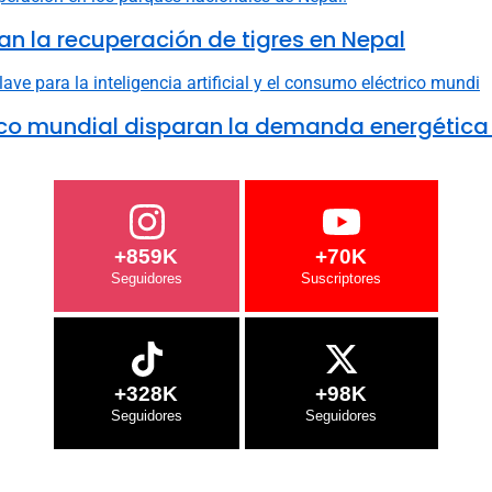
n la recuperación de tigres en Nepal
ctrico mundial disparan la demanda energética
+859K
+70K
+328K
+98K