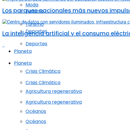
Moda
Los parques nacionales más nuevos impulsa
Turismo
Turismo
Deportes
La inteligencia artificial y el consumo elé
Deportes
Planeta
Planeta
Crisis Climática
Crisis Climática
Agricultura regenerativa
Agricultura regenerativa
Océanos
Océanos