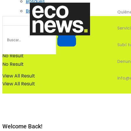
Bosques
Bosques
Quién
Servic
Subí t
No Result
Denun
No Result
View All Result
info@
View All Result
Welcome Back!