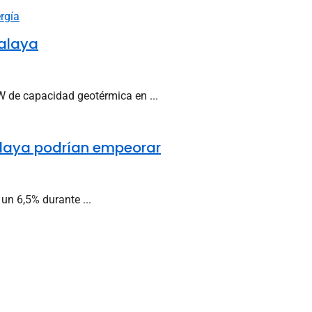
malaya
W de capacidad geotérmica en ...
malaya podrían empeorar
un 6,5% durante ...