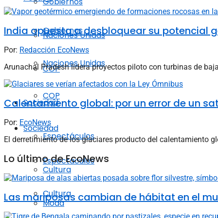
Gobiernos
India apuesta a desbloquear su potencial 
Gobiernos
Naciones Unidas
Por:
Redacción EcoNews
Naciones Unidas
Arunachal Pradesh lidera proyectos piloto con turbinas de ba
COP
COP
Calentamiento global: por un error de un sa
Sociedad
Por:
EcoNews
Sociedad
Espectáculos
El derretimiento de los glaciares producto del calentamiento
Lo último de EcoNews
Espectáculos
Cultura
Cultura
Las mariposas cambian de hábitat en el mun
Moda