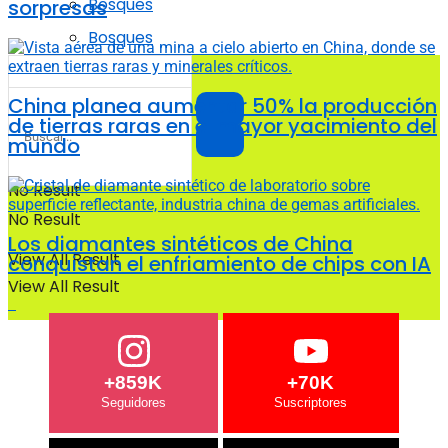
Bosques
sorpresas
Bosques
China planea aumentar 50% la producción
de tierras raras en el mayor yacimiento del
mundo
No Result
No Result
Los diamantes sintéticos de China
View All Result
conquistan el enfriamiento de chips con IA
View All Result
+859K
+70K