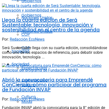
Gobiernos
Gobiernos
Naciones Unidas
Llega la cuarta edición de Será
Sustentable: tecnología, innovación y
sostenibilidad en el centro de la agenda
Naciones Unidas
COP
Por:
Redacción EcoNews
COP
Será Sustentable llega con su cuarta edición, consolidándose
Sociedad
como uno de los espacios de referencia, para debatir sobre
innovación, tecnología ...
Sociedad
Espectáculos
Abrió la convocatoria para Emprendé
Espectáculos
ConCiencia: cómo participar del programa
Cultura
de Fundación INVAP
Cultura
Por:
Redacción EcoNews
Moda
Fundación INVAP abrió la convocatoria para la 8° edición de