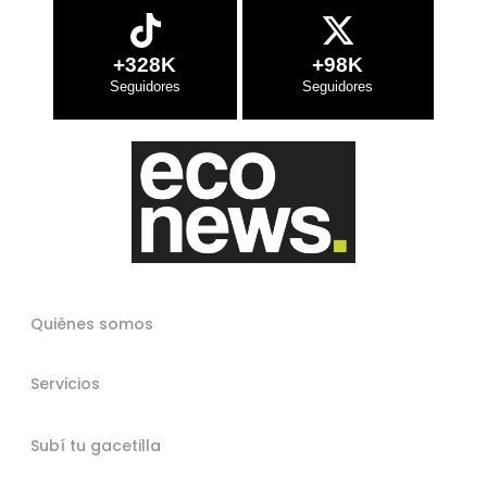
+328K
+98K
Quiénes somos
Servicios
Subí tu gacetilla