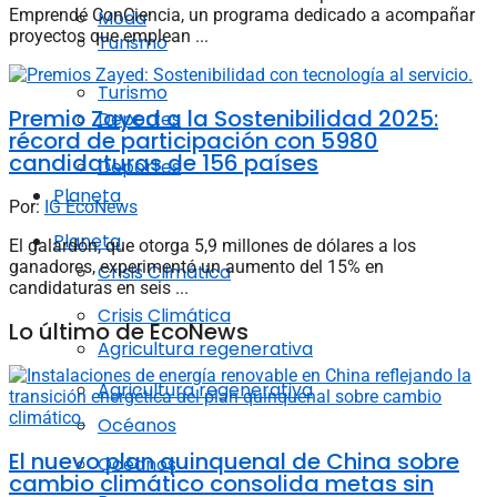
Emprendé ConCiencia, un programa dedicado a acompañar
Moda
proyectos que emplean ...
Turismo
Turismo
Premio Zayed a la Sostenibilidad 2025:
Deportes
récord de participación con 5980
candidaturas de 156 países
Deportes
Planeta
Por:
IG EcoNews
Planeta
El galardón, que otorga 5,9 millones de dólares a los
ganadores, experimentó un aumento del 15% en
Crisis Climática
candidaturas en seis ...
Crisis Climática
Lo último de EcoNews
Agricultura regenerativa
Agricultura regenerativa
Océanos
El nuevo plan quinquenal de China sobre
Océanos
cambio climático consolida metas sin