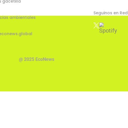
u gacetilla
Seguinos en Red
cias ambientales
econews.global
@ 2025 EcoNews