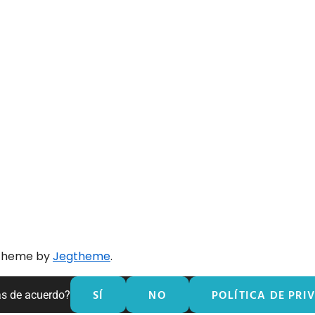
 theme by
Jegtheme
.
SÍ
NO
POLÍTICA DE PRI
ás de acuerdo?