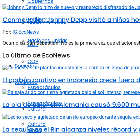
Gobiernos
Conmovedor: Johnny Depp visitó a niños ho
Gobiernos
Naciones Unidas
Por:
IG EcoNews
Naciones Unidas
Ocurrió en San Sebastián. No es la primera vez que el actor es
COP
Lo último de EcoNews
COP
Sociedad
El carbón cautivo en Indonesia crece fuera de
Sociedad
Espectáculos
Espectáculos
La ola de calor en Alemania causó 9.600 m
Cultura
Cultura
La sequía en el Rin alcanza niveles récord y
Moda