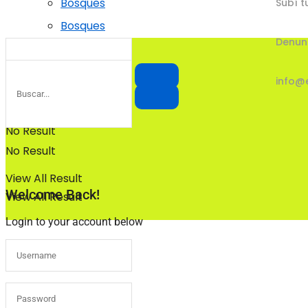
Bosques
Subí t
Bosques
Denun
info@
No Result
No Result
View All Result
Welcome Back!
View All Result
Login to your account below