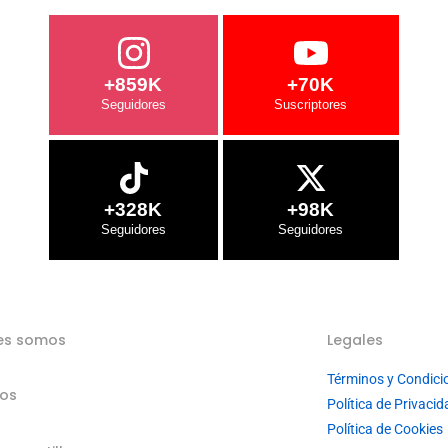
+859K
+70K
+328K
+98K
es somos
Legales
Términos y Condici
ios
Política de Privacid
Política de Cookies