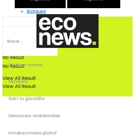
Bosques
Bosques
No Result
Quiénes somos
No Result
View All Result
Servicios
View All Result
Subí tu gacetilla
Denuncias ambientales
info@econews.global