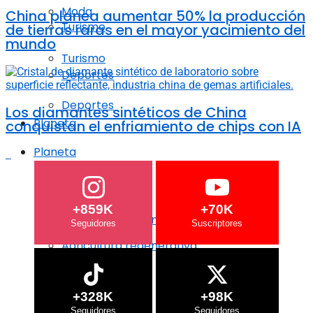
Moda
China planea aumentar 50% la producción
Turismo
de tierras raras en el mayor yacimiento del
mundo
Turismo
Deportes
Deportes
Los diamantes sintéticos de China
Planeta
conquistan el enfriamiento de chips con IA
Planeta
Crisis Climática
Crisis Climática
+859K
+70K
Agricultura regenerativa
Agricultura regenerativa
Océanos
Océanos
+328K
+98K