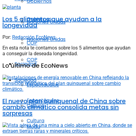
Gobiernos
Los 5 alimentos que ayudan a la
Gobiernos
Naciones Unidas
longevidad
Por:
Redacción EcoNews
Naciones Unidas
COP
En esta nota te contamos sobre los 5 alimentos que ayudan
a conseguir la deseada longevidad.
COP
Sociedad
Lo último de EcoNews
Sociedad
Espectáculos
El nuevo plan quinquenal de China sobre
Espectáculos
Cultura
cambio climático consolida metas sin
sorpresas
Cultura
Moda