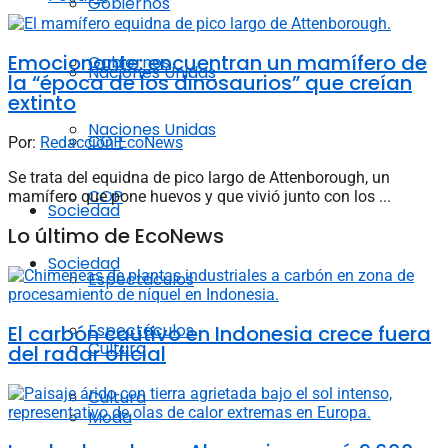
Gobiernos
Emocionante: encuentran un mamífero de
Gobiernos
Naciones Unidas
la “época de los dinosaurios” que creían
extinto
Naciones Unidas
COP
Por:
Redacción EcoNews
Se trata del equidna de pico largo de Attenborough, un
COP
mamífero que pone huevos y que vivió junto con los ...
Sociedad
Lo último de EcoNews
Sociedad
Espectáculos
Espectáculos
El carbón cautivo en Indonesia crece fuera
Cultura
del radar oficial
Cultura
Moda