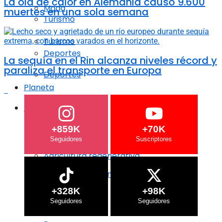
La ola de calor en Alemania causó 9.600
Moda
muertes en una sola semana
Turismo
Turismo
Deportes
La sequía en el Rin alcanza niveles récord y
paraliza el transporte en Europa
Deportes
Planeta
Planeta
Crisis Climática
+859K
+70K
Crisis Climática
Agricultura regenerativa
Agricultura regenerativa
Océanos
+328K
+98K
Océanos