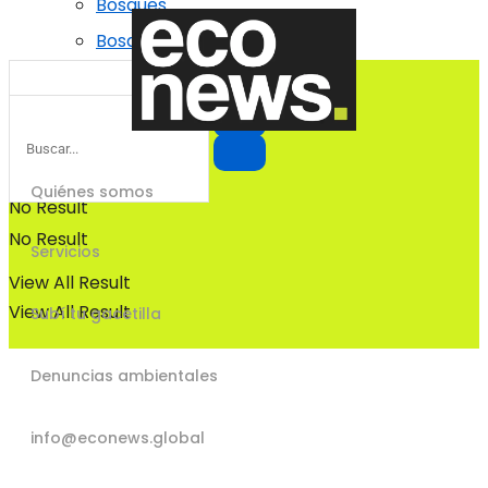
Bosques
Bosques
Quiénes somos
No Result
No Result
Servicios
View All Result
View All Result
Subí tu gacetilla
Denuncias ambientales
info@econews.global