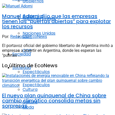
Gobiernos
Manuel Adorni dijo que las empresas
Gobiernos
Naciones Unidas
tienen las “puertas abiertas” para explotar
los recursos
Naciones Unidas
COP
Por:
Redacción EcoNews
El portavoz oficial del gobierno libertario de Argentina invitó a
COP
empresas a invertir en Argentina, donde les esperan las
Sociedad
"puertas ...
Lo último de EcoNews
Sociedad
Espectáculos
Espectáculos
Cultura
El nuevo plan quinquenal de China sobre
cambio climático consolida metas sin
Cultura
sorpresas
Moda