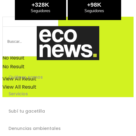
Bosques
+328K
+98K
Bosques
No Result
No Result
Quiénes somos
View All Result
View All Result
Servicios
Subí tu gacetilla
Denuncias ambientales