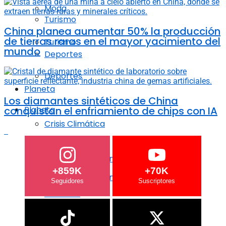
Moda
Turismo
China planea aumentar 50% la producción
de tierras raras en el mayor yacimiento del
Turismo
mundo
Deportes
Deportes
Planeta
Los diamantes sintéticos de China
conquistan el enfriamiento de chips con IA
Planeta
Crisis Climática
Crisis Climática
Agricultura regenerativa
+859K
+70K
Agricultura regenerativa
Océanos
Océanos