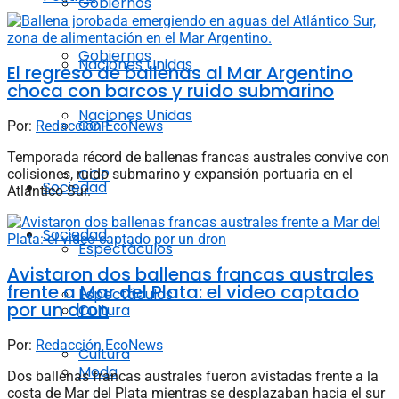
Gobiernos
Gobiernos
Naciones Unidas
El regreso de ballenas al Mar Argentino
choca con barcos y ruido submarino
Naciones Unidas
COP
Por:
Redacción EcoNews
Temporada récord de ballenas francas australes convive con
COP
colisiones, ruido submarino y expansión portuaria en el
Sociedad
Atlántico Sur.
Sociedad
Espectáculos
Avistaron dos ballenas francas australes
frente a Mar del Plata: el video captado
Espectáculos
por un dron
Cultura
Por:
Redacción EcoNews
Cultura
Moda
Dos ballenas francas australes fueron avistadas frente a la
costa de Mar del Plata mientras se desplazaban hacia el sur