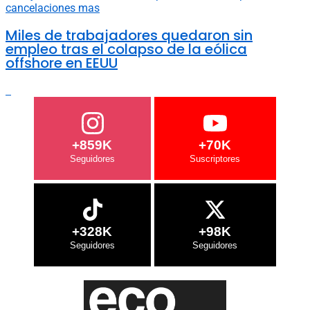
Miles de trabajadores quedaron sin
empleo tras el colapso de la eólica
offshore en EEUU
+859K
+70K
+328K
+98K