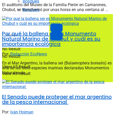
Bosques
El auditorio del Museo de la Familia Perón en Camarones,
Bosques
Chubut, se transformó por unas horas en una ventana al ...
Por qué la ballena sei es Monumento
Natural Marino de Chubut y cuál es su
importancia ecológica
No Result
Por:
Redacción EcoNews
No Result
En el Mar Argentino, la ballena sei (Balaenoptera borealis) es
View All Result
una de las siete especies marinas declaradas Monumentos
Naturales de ...
View All Result
El Senado puede proteger el mar argentino
de la pesca internacional
Por:
Iván Hojman