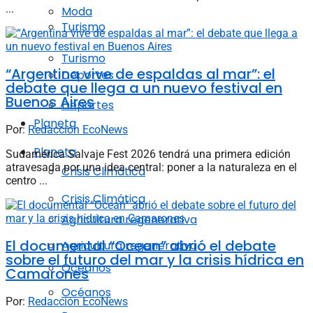
...
Moda
Turismo
Turismo
“Argentina vive de espaldas al mar”: el
Deportes
debate que llega a un nuevo festival en
Buenos Aires
Deportes
Planeta
Por:
Redacción EcoNews
Planeta
Sudamérica Salvaje Fest 2026 tendrá una primera edición
atravesada por una idea central: poner a la naturaleza en el
Crisis Climática
centro ...
Crisis Climática
Agricultura regenerativa
El documental “Ocean” abrió el debate
Agricultura regenerativa
sobre el futuro del mar y la crisis hídrica en
Océanos
Camarones
Océanos
Por:
Redacción EcoNews