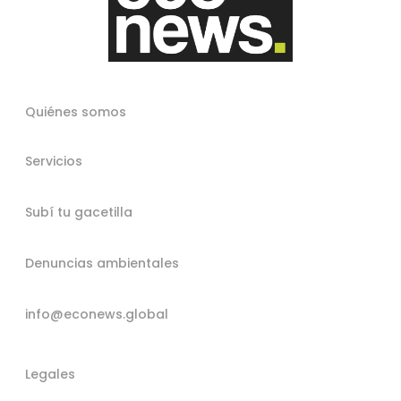
Quiénes somos
Servicios
Subí tu gacetilla
Denuncias ambientales
info@econews.global
Legales