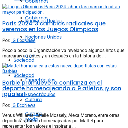
Gobiernos
Gobiernos
Naciones Unidas
París 2024: 3 cambios radicales que
veremos en los Juegos Olímpicos
Naciones Unidas
COP
Por:
IG EcoNews
Poco a poco la Organización va revelando algunos hitos que
COP
marcarán un antes y un después en la historia de ...
Sociedad
Sociedad
Espectáculos
Barbie promueve la confianza en el
deporte homenajeando a 9 atletas ¡y son
iguales!
Espectáculos
Cultura
Por:
IG EcoNews
Cultura
Venus Williams, Estelle Mossely, Alexa Moreno, entre otras
Moda
deportistas, fueron homenajeadas por Mattel para
representar los valores e inspirar a ...