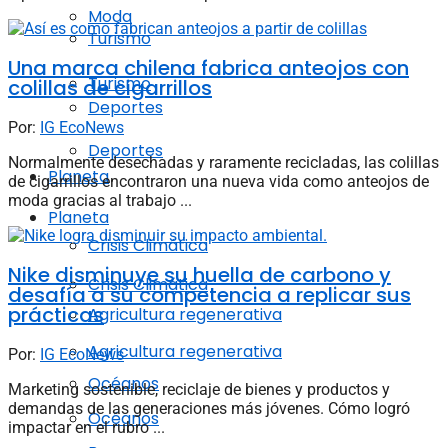
Moda
Turismo
Una marca chilena fabrica anteojos con
Turismo
colillas de cigarrillos
Deportes
Por:
IG EcoNews
Deportes
Normalmente desechadas y raramente recicladas, las colillas
Planeta
de cigarrillos encontraron una nueva vida como anteojos de
moda gracias al trabajo ...
Planeta
Crisis Climática
Nike disminuye su huella de carbono y
Crisis Climática
desafía a su competencia a replicar sus
prácticas
Agricultura regenerativa
Agricultura regenerativa
Por:
IG EcoNews
Océanos
Marketing sostenible, reciclaje de bienes y productos y
demandas de las generaciones más jóvenes. Cómo logró
Océanos
impactar en el rubro ...