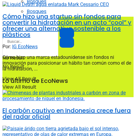
Bosques
Bosques
Cómo hizo una startup sin fondos para
convertir la hidratación en un acto “cool” y
ofrecer una alternativa sostenible a los
plásticos
Por:
IG EcoNews
Cómo hizo una marca estadounidense sin fondos ni
No Result
innovación para posicionar un hábito tan común como el de
No Result
la hidratación, ...
View All Result
Lo último de EcoNews
View All Result
El carbón cautivo en Indonesia crece fuera
del radar oficial