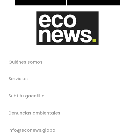
Quiénes somos
Servicios
Subí tu gacetilla
Denuncias ambientales
info@econews.global