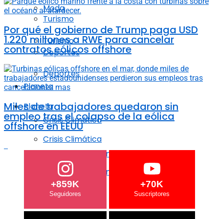
Moda
Turismo
Por qué el gobierno de Trump paga USD
1.220 millones a RWE para cancelar
Turismo
contratos eólicos offshore
Deportes
Deportes
Planeta
Miles de trabajadores quedaron sin
Planeta
empleo tras el colapso de la eólica
Crisis Climática
offshore en EEUU
Crisis Climática
Agricultura regenerativa
Agricultura regenerativa
+859K
+70K
Océanos
Océanos