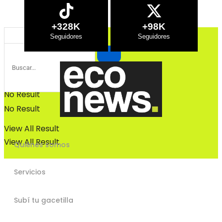
Bosques
Bosques
+328K
+98K
No Result
No Result
View All Result
View All Result
Quiénes somos
Servicios
Subí tu gacetilla