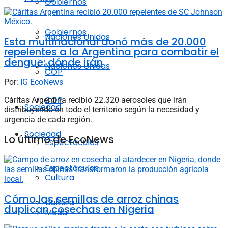
Gobiernos
Gobiernos
Naciones Unidas
Esta multinacional donó más de 20.000
repelentes a la Argentina para combatir el
dengue: dónde irán
Naciones Unidas
COP
Por:
IG EcoNews
COP
Cáritas Argentina recibió 22.320 aerosoles que irán
Sociedad
distribuyendo en todo el territorio según la necesidad y
urgencia de cada región.
Sociedad
Lo último de EcoNews
Espectáculos
Espectáculos
Cultura
Cómo las semillas de arroz chinas
Cultura
duplican cosechas en Nigeria
Moda