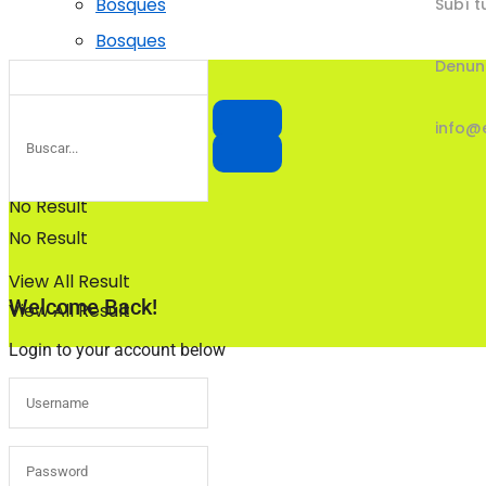
Bosques
Subí t
Bosques
Denun
info@
No Result
No Result
View All Result
Welcome Back!
View All Result
Login to your account below