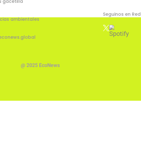
u gacetilla
Seguinos en Red
cias ambientales
econews.global
@ 2025 EcoNews