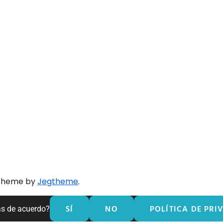
 theme by
Jegtheme
.
SÍ
NO
POLÍTICA DE PRI
ás de acuerdo?