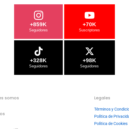
+859K
+70K
+328K
+98K
es somos
Legales
Términos y Condici
ios
Política de Privacid
Política de Cookies