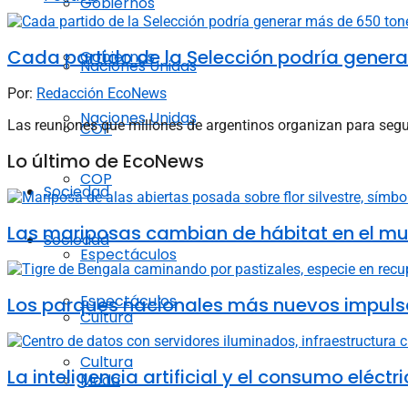
Gobiernos
Cada partido de la Selección podría gener
Gobiernos
Naciones Unidas
Por:
Redacción EcoNews
Naciones Unidas
Las reuniones que millones de argentinos organizan para seguir
COP
Lo último de EcoNews
COP
Sociedad
Las mariposas cambian de hábitat en el mun
Sociedad
Espectáculos
Espectáculos
Los parques nacionales más nuevos impulsa
Cultura
Cultura
La inteligencia artificial y el consumo elé
Moda