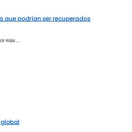
os que podrían ser recuperados
ir más ...
 global