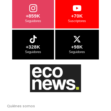
+859K
+70K
+328K
+98K
Quiénes somos