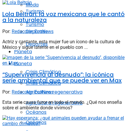
Moda
Turismo
Lola Beltrán: la voz mexicana que le cantó
a la naturaleza
Turismo
Deportes
Por:
Redacción EcoNews
Actriz y cantante, esta mujer fue un ícono de la cultura de
Deportes
México y sigue latente en el pueblo con ...
Planeta
Planeta
Crisis Climática
“Supervivencia al desnudo”: la icónica
serie ambiental que se puede ver en Max
Crisis Climática
Agricultura regenerativa
Por:
Redacción EcoNews
Esta serie causa furor en todo el mundo. ¿Qué nos enseña
Agricultura regenerativa
sobre el ambiente donde vivimos?
Océanos
Océanos