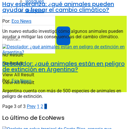
Bosques
Hay esperanza: ¿qué animales pueden
ayudar a frenar el cambio climático?
Bosques
Por:
Eco News
Un nuevo estudio investigó cómo algunos animales pueden
ayudar a mitigar las consecuencias del cambio climático.
No Result
Desolador: ¿qué animales están en peligro
No Result
de extinción en Argentina?
View All Result
Por:
Eco News
View All Result
Argentina cuenta con más de 500 especies de animales en
peligro de extinción.
Page 3 of 3
Prev
1
2
3
Lo último de EcoNews