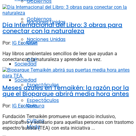
Gobiernos
Gobiernos
Naciones Unidas
Día Internacional del Libro: 3 obras para
conectar con la naturaleza
Naciones Unidas
COP
Por:
IG EcoNews
Hay libros ambientales sencillos de leer que ayudan a
COP
conectar con la naturaleza y aprender a la vez.
Sociedad
Sociedad
Espectáculos
Meses azules en Temaikén: la razón por la
que el Bioparque abrirá media hora antes
Espectáculos
Cultura
Por:
IG EcoNews
Fundación Temaikèn promueve un espacio inclusivo,
Cultura
participativo y solidario para aquellas personas con trastorno
Moda
espectro autista (TEA) con esta iniciativa ...