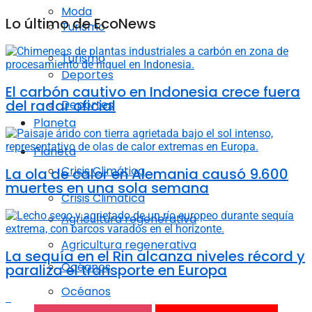
Moda
Lo último de EcoNews
Turismo
Turismo
Deportes
El carbón cautivo en Indonesia crece fuera
del radar oficial
Deportes
Planeta
Planeta
Crisis Climática
La ola de calor en Alemania causó 9.600
muertes en una sola semana
Crisis Climática
Agricultura regenerativa
Agricultura regenerativa
La sequía en el Rin alcanza niveles récord y
Océanos
paraliza el transporte en Europa
Océanos