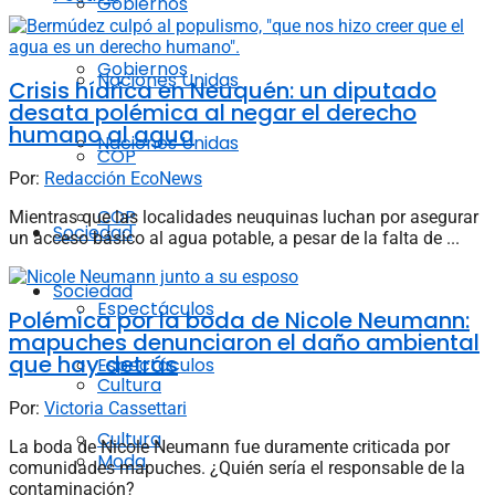
Gobiernos
Gobiernos
Naciones Unidas
Crisis hídrica en Neuquén: un diputado
desata polémica al negar el derecho
humano al agua
Naciones Unidas
COP
Por:
Redacción EcoNews
COP
Mientras que las localidades neuquinas luchan por asegurar
Sociedad
un acceso básico al agua potable, a pesar de la falta de ...
Sociedad
Espectáculos
Polémica por la boda de Nicole Neumann:
mapuches denunciaron el daño ambiental
que hay detrás
Espectáculos
Cultura
Por:
Victoria Cassettari
Cultura
La boda de Nicole Neumann fue duramente criticada por
Moda
comunidades mapuches. ¿Quién sería el responsable de la
contaminación?