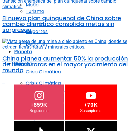
Moda
Turismo
El nuevo plan quinquenal de China sobre
cambio climático consolida metas sin
Turismo
sorpresas
Deportes
Deportes
Planeta
China planea aumentar 50% la producción
de tierras raras en el mayor yacimiento del
Planeta
mundo
Crisis Climática
Crisis Climática
Agricultura regenerativa
Agricultura regenerativa
+859K
+70K
Océanos
Océanos