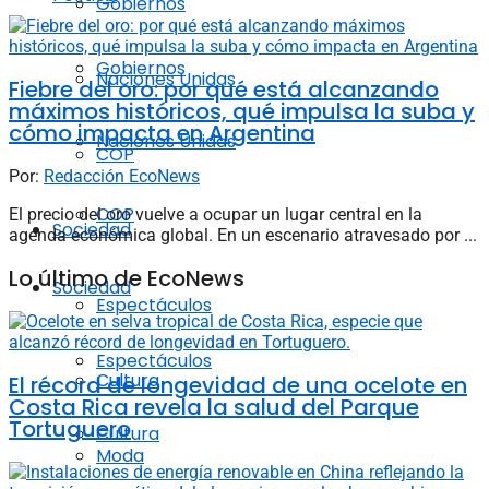
Gobiernos
Gobiernos
Naciones Unidas
Fiebre del oro: por qué está alcanzando
máximos históricos, qué impulsa la suba y
cómo impacta en Argentina
Naciones Unidas
COP
Por:
Redacción EcoNews
COP
El precio del oro vuelve a ocupar un lugar central en la
Sociedad
agenda económica global. En un escenario atravesado por ...
Lo último de EcoNews
Sociedad
Espectáculos
Espectáculos
Cultura
El récord de longevidad de una ocelote en
Costa Rica revela la salud del Parque
Tortuguero
Cultura
Moda