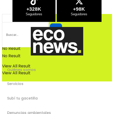
Bosques
+328K
+98K
Bosques
No Result
No Result
View All Result
Quiénes somos
View All Result
Servicios
Subí tu gacetilla
Denuncias ambientales