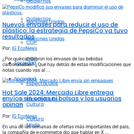
Gobiernos
Gobiernos
Naciones Unidas
Nuevos envases para reducir el uso de
plástico: la estrategia de PepsiCo ya tuvo
resultados
Naciones Unidas
COP
Por:
IG EcoNews
COP
¿Por qué cambiaron los envases de las bebidas
Sociedad
carbonatadas? ¿Qué hay detrás de estas modificaciones que
notas cuando vas al ...
Sociedad
Espectáculos
Hot Sale 2024: Mercado Libre entrega
envíos sin cajas ni bolsas y los usuarios
Espectáculos
opinan
Cultura
Por:
IG EcoNews
Cultura
Moda
En una de las semanas de ofertas más importantes del país,
la compañía de e-commerce dio que hablar en X ...