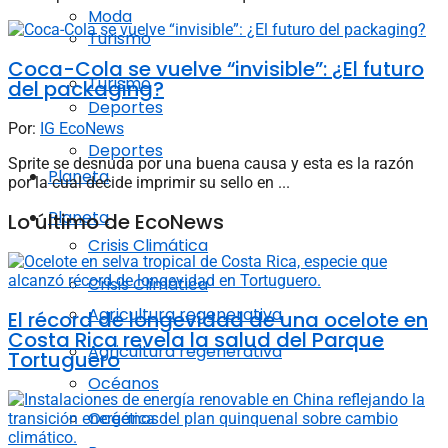
Moda
Turismo
Coca-Cola se vuelve “invisible”: ¿El futuro
Turismo
del packaging?
Deportes
Por:
IG EcoNews
Deportes
Sprite se desnuda por una buena causa y esta es la razón
Planeta
por la cual decide imprimir su sello en ...
Planeta
Lo último de EcoNews
Crisis Climática
Crisis Climática
Agricultura regenerativa
El récord de longevidad de una ocelote en
Costa Rica revela la salud del Parque
Agricultura regenerativa
Tortuguero
Océanos
Océanos