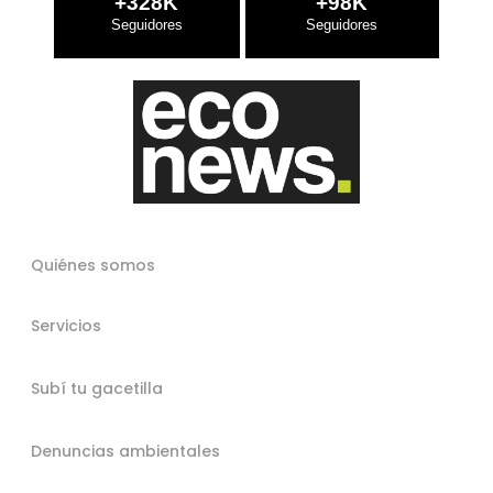
+328K
+98K
Quiénes somos
Servicios
Subí tu gacetilla
Denuncias ambientales