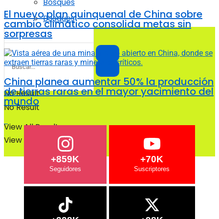
Bosques
El nuevo plan quinquenal de China sobre
Bosques
cambio climático consolida metas sin
sorpresas
China planea aumentar 50% la producción
de tierras raras en el mayor yacimiento del
No Result
mundo
No Result
View All Result
View All Result
+859K
+70K