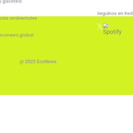
u gacetilla
Seguinos en Red
cias ambientales
econews.global
@ 2025 EcoNews