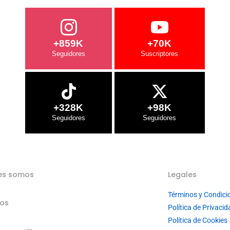
+859K
+70K
+328K
+98K
es somos
Legales
Términos y Condici
ios
Política de Privacid
Política de Cookies