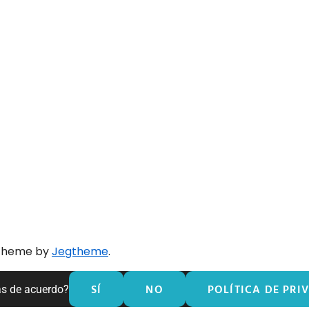
 theme by
Jegtheme
.
SÍ
NO
POLÍTICA DE PRI
ás de acuerdo?