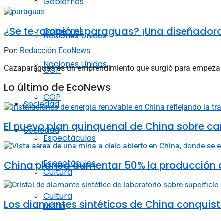
Gobiernos
¿Se te rompió el paraguas? ¡Una diseñadora 
Gobiernos
Naciones Unidas
Por:
Redacción EcoNews
Naciones Unidas
Cazaparaguas es un emprendimiento que surgió para empezar a
COP
Lo último de EcoNews
COP
Sociedad
El nuevo plan quinquenal de China sobre ca
Sociedad
Espectáculos
Espectáculos
China planea aumentar 50% la producción d
Cultura
Cultura
Los diamantes sintéticos de China conquista
Moda