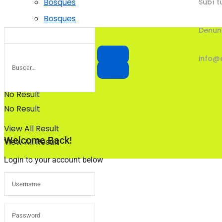
Bosques
Subí t
Bosques
Denun
info@
No Result
No Result
View All Result
Welcome Back!
View All Result
Login to your account below