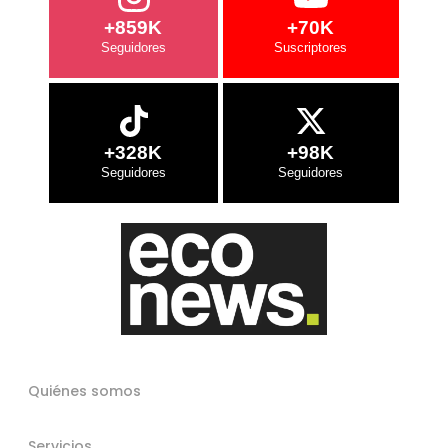
+859K
+70K
+328K
+98K
Quiénes somos
Servicios