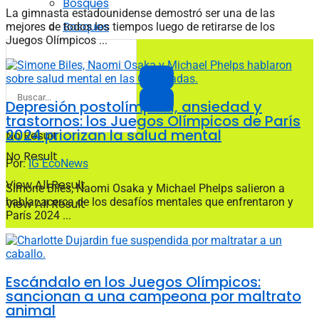
Bosques
La gimnasta estadounidense demostró ser una de las
Bosques
mejores de todos los tiempos luego de retirarse de los
Juegos Olímpicos ...
Depresión postolímpica, ansiedad y
trastornos: los Juegos Olímpicos de París
2024 priorizan la salud mental
No Result
No Result
Por:
IG EcoNews
View All Result
Simone Biles, Naomi Osaka y Michael Phelps salieron a
hablar acerca de los desafíos mentales que enfrentaron y
View All Result
París 2024 ...
Escándalo en los Juegos Olímpicos:
sancionan a una campeona por maltrato
animal