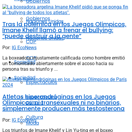
Gobiernos
Gobiernos
Naciones Unidas
Tras la polémica en los Juegos Olímpicos,
Imane Khelif llamó a frenar el bullying:
“puede destruir a la gente”
Naciones Unidas
COP
Por:
IG EcoNews
COP
La boxeadora injustamente calificada como hombre emitió
Sociedad
un comunicado abiertamente sobre el acoso hacia su
persona tras su triunfo y ...
Sociedad
Espectáculos
Atletas hiperandróginas en los Juegos
Espectáculos
Olímpicos: ni transexuales ni no binarios,
Cultura
simplemente producen más testosterona
Cultura
Por:
IG EcoNews
Moda
Los triunfos de Imane Khelif y Lin Yu-ting en el boxeo