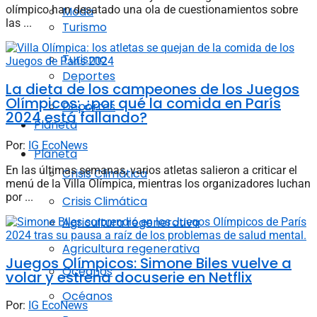
olímpico han desatado una ola de cuestionamientos sobre
Moda
las ...
Turismo
Turismo
Deportes
La dieta de los campeones de los Juegos
Olímpicos: ¿por qué la comida en París
Deportes
2024 está fallando?
Planeta
Por:
IG EcoNews
Planeta
En las últimas semanas, varios atletas salieron a criticar el
Crisis Climática
menú de la Villa Olímpica, mientras los organizadores luchan
por ...
Crisis Climática
Agricultura regenerativa
Agricultura regenerativa
Juegos Olímpicos: Simone Biles vuelve a
Océanos
volar y estrena docuserie en Netflix
Océanos
Por:
IG EcoNews