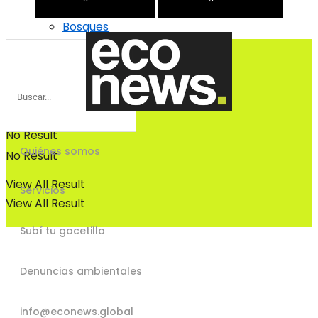
Bosques
Bosques
No Result
Quiénes somos
No Result
View All Result
Servicios
View All Result
Subí tu gacetilla
Denuncias ambientales
info@econews.global