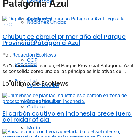
Gobiernos
Patagonia Azul
Gobiernos
Naciones Unidas
Chubut celebra el primer año del Parque
Naciones Unidas
Provincial Patagonia Azul
COP
Por:
Redacción EcoNews
COP
Sociedad
A un año de su creación, el Parque Provincial Patagonia Azul
se consolida como una de las principales iniciativas de ...
Sociedad
Lo último de EcoNews
Espectáculos
Espectáculos
Cultura
El carbón cautivo en Indonesia crece fuera
del radar oficial
Cultura
Moda