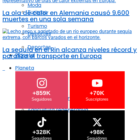
Moda
La ola de calor en Alemania causó 9.600
Turismo
muertes en una sola semana
Turismo
Deportes
Deportes
La sequía en el Rin alcanza niveles récord y
paraliza el transporte en Europa
Planeta
Planeta
Crisis Climática
Crisis Climática
+859K
+70K
Agricultura regenerativa
Agricultura regenerativa
Océanos
Océanos
+328K
+98K