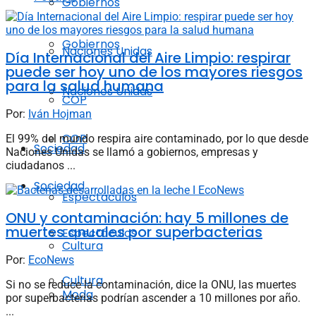
Gobiernos
Gobiernos
Naciones Unidas
Día Internacional del Aire Limpio: respirar
puede ser hoy uno de los mayores riesgos
para la salud humana
Naciones Unidas
COP
Por:
Iván Hojman
COP
El 99% del mundo respira aire contaminado, por lo que desde
Sociedad
Naciones Unidas se llamó a gobiernos, empresas y
ciudadanos ...
Sociedad
Espectáculos
ONU y contaminación: hay 5 millones de
muertes anuales por superbacterias
Espectáculos
Cultura
Por:
EcoNews
Cultura
Si no se reduce la contaminación, dice la ONU, las muertes
Moda
por superbacterias podrían ascender a 10 millones por año.
...