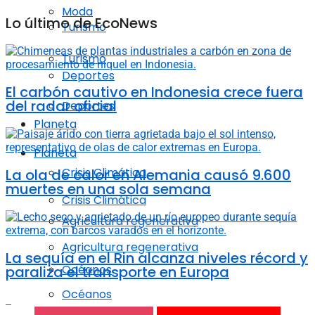
Moda
Lo último de EcoNews
Turismo
Turismo
Deportes
El carbón cautivo en Indonesia crece fuera
del radar oficial
Deportes
Planeta
Planeta
Crisis Climática
La ola de calor en Alemania causó 9.600
muertes en una sola semana
Crisis Climática
Agricultura regenerativa
Agricultura regenerativa
La sequía en el Rin alcanza niveles récord y
Océanos
paraliza el transporte en Europa
Océanos