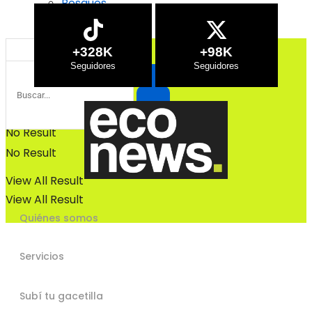
Bosques
Bosques
+328K
+98K
No Result
No Result
View All Result
View All Result
Quiénes somos
Servicios
Subí tu gacetilla