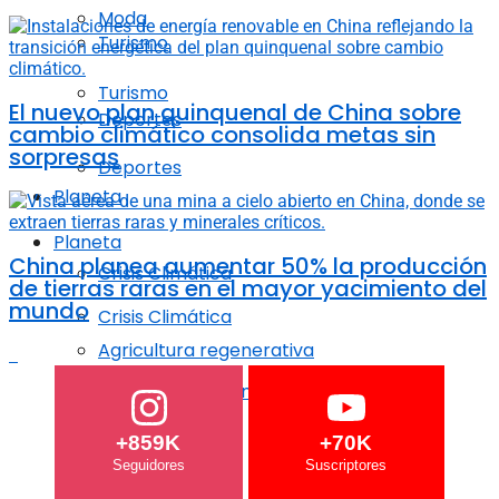
Moda
Turismo
Turismo
El nuevo plan quinquenal de China sobre
Deportes
cambio climático consolida metas sin
sorpresas
Deportes
Planeta
Planeta
China planea aumentar 50% la producción
Crisis Climática
de tierras raras en el mayor yacimiento del
mundo
Crisis Climática
Agricultura regenerativa
Agricultura regenerativa
Océanos
+859K
+70K
Océanos