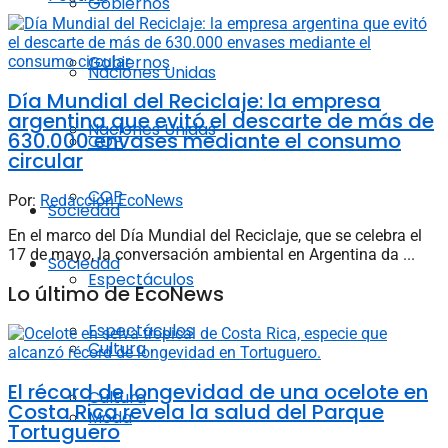
Gobiernos
Gobiernos
Naciones Unidas
Día Mundial del Reciclaje: la empresa
argentina que evitó el descarte de más de
Naciones Unidas
630.000 envases mediante el consumo
COP
circular
COP
Por:
Redacción EcoNews
Sociedad
En el marco del Día Mundial del Reciclaje, que se celebra el
17 de mayo, la conversación ambiental en Argentina da ...
Sociedad
Espectáculos
Lo último de EcoNews
Espectáculos
Cultura
El récord de longevidad de una ocelote en
Cultura
Costa Rica revela la salud del Parque
Moda
Tortuguero