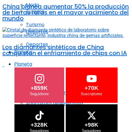
Moda
China planea aumentar 50% la producción
Turismo
de tierras raras en el mayor yacimiento del
mundo
Turismo
Deportes
Deportes
Los diamantes sintéticos de China
Planeta
conquistan el enfriamiento de chips con IA
Planeta
Crisis Climática
Crisis Climática
+859K
+70K
Agricultura regenerativa
Agricultura regenerativa
Océanos
Océanos
+328K
+98K