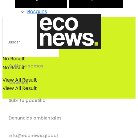
Bosques
Bosques
No Result
Quiénes somos
No Result
View All Result
Servicios
View All Result
Subí tu gacetilla
Denuncias ambientales
info@econews.global