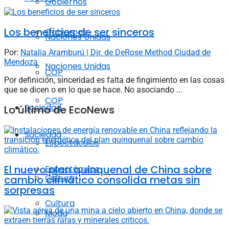
Gobiernos
Los beneficios de ser sinceros
Gobiernos
Naciones Unidas
Por:
Natalia Aramburú | Dir. de DeRose Method Ciudad de
Mendoza
Naciones Unidas
COP
Por definición, sinceridad es falta de fingimiento en las cosas
que se dicen o en lo que se hace. No asociando ...
COP
Sociedad
Lo último de EcoNews
Sociedad
Espectáculos
El nuevo plan quinquenal de China sobre
Espectáculos
Cultura
cambio climático consolida metas sin
sorpresas
Cultura
Moda