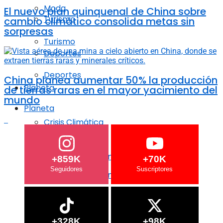
Moda
El nuevo plan quinquenal de China sobre
Turismo
cambio climático consolida metas sin
sorpresas
Turismo
Deportes
Deportes
China planea aumentar 50% la producción
Planeta
de tierras raras en el mayor yacimiento del
mundo
Planeta
Crisis Climática
Crisis Climática
Agricultura regenerativa
+859K
+70K
Agricultura regenerativa
Océanos
Océanos
+328K
+98K