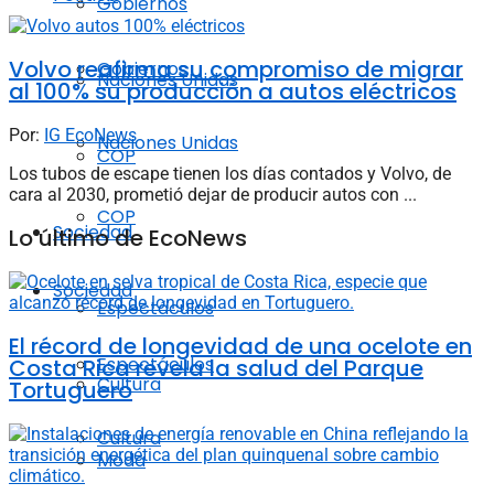
Gobiernos
Volvo reafirma su compromiso de migrar
Gobiernos
Naciones Unidas
al 100% su producción a autos eléctricos
Por:
IG EcoNews
Naciones Unidas
COP
Los tubos de escape tienen los días contados y Volvo, de
cara al 2030, prometió dejar de producir autos con ...
COP
Sociedad
Lo último de EcoNews
Sociedad
Espectáculos
El récord de longevidad de una ocelote en
Espectáculos
Costa Rica revela la salud del Parque
Cultura
Tortuguero
Cultura
Moda